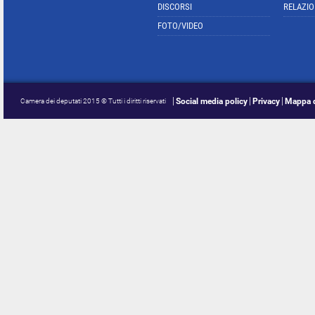
DISCORSI
RELAZIO
FOTO/VIDEO
Social media policy
Privacy
Mappa d
Camera dei deputati 2015 © Tutti i diritti riservati