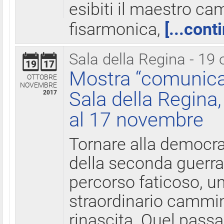
esibiti il maestro c
fisarmonica,
[...cont
Sala della Regina - 19 
19
17
Mostra “comunica
OTTOBRE
NOVEMBRE
Sala della Regina,
2017
al 17 novembre
Tornare alla democra
della seconda guerra 
percorso faticoso, 
straordinario cammin
rinascita. Quel pass