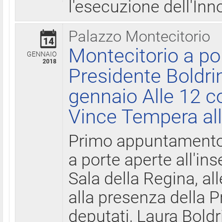
l'esecuzione dell'Inn
Palazzo Montecitorio
14
Montecitorio a po
GENNAIO
2018
Presidente Boldri
gennaio Alle 12 c
Vince Tempera all
Primo appuntamento 
a porte aperte all'in
Sala della Regina, all
alla presenza della 
deputati, Laura Boldri