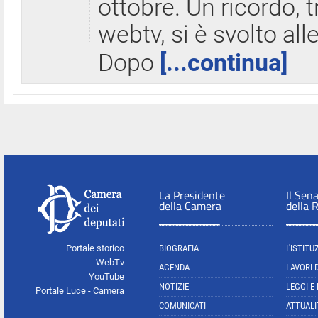
ottobre. Un ricordo, 
webtv, si è svolto all
Dopo
[...continua]
La Presidente
Il Sen
della Camera
della 
Portale storico
BIOGRAFIA
L'ISTITU
WebTv
AGENDA
LAVORI 
YouTube
NOTIZIE
LEGGI E
Portale Luce - Camera
COMUNICATI
ATTUALI