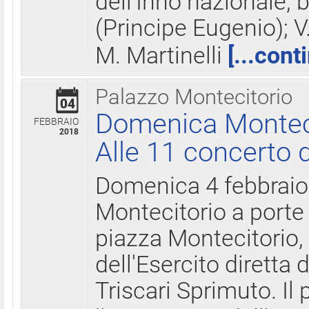
dell'Inno nazionale, 
(Principe Eugenio); V
M. Martinelli
[...cont
Palazzo Montecitorio
04
Domenica Montecit
FEBBRAIO
2018
Alle 11 concerto d
Domenica 4 febbrai
Montecitorio a porte 
piazza Montecitorio, 
dell'Esercito diretta
Triscari Sprimuto. I