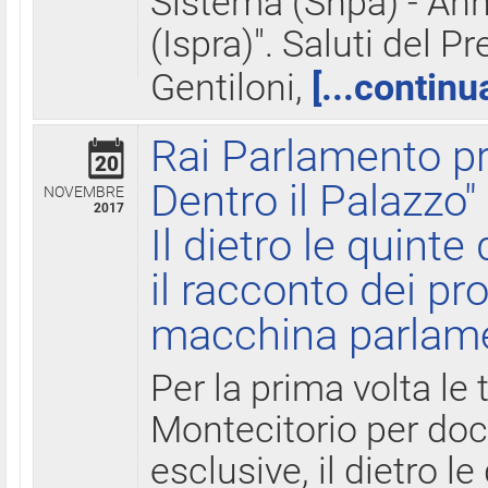
Sistema (Snpa) - Ann
(Ispra)". Saluti del P
Gentiloni,
[...continu
Rai Parlamento pr
20
Dentro il Palazzo"
NOVEMBRE
2017
Il dietro le quint
il racconto dei pro
macchina parlam
Per la prima volta le
Montecitorio per do
esclusive, il dietro le