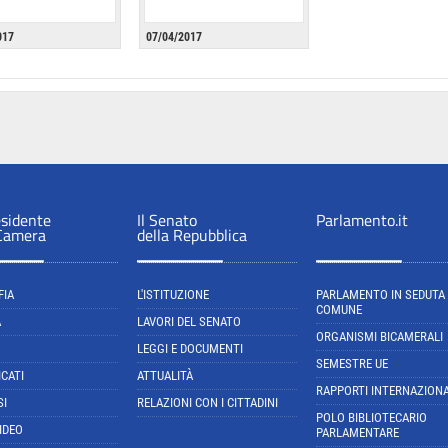
017
07/04/2017
esidente
Il Senato
Parlamento.it
 Camera
della Repubblica
FIA
L'ISTITUZIONE
PARLAMENTO IN SEDUTA
COMUNE
A
LAVORI DEL SENATO
ORGANISMI BICAMERALI
LEGGI E DOCUMENTI
SEMESTRE UE
CATI
ATTUALITÀ
RAPPORTI INTERNAZIONA
SI
RELAZIONI CON I CITTADINI
POLO BIBLIOTECARIO
IDEO
PARLAMENTARE