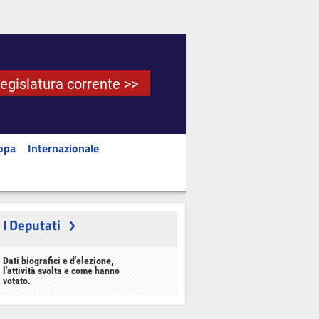
Legislatura corrente >>
opa
Internazionale
I Deputati
Dati biografici e d'elezione,
l'attività svolta e come hanno
votato.