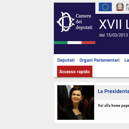
XVII 
dal 15/03/2013 
Deputati
Organi Parlamentari
La
Accesso rapido
La President
Vai alla home page