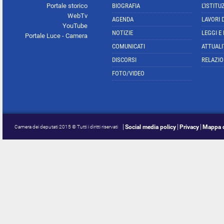
Portale storico
BIOGRAFIA
L'ISTITU
WebTv
AGENDA
LAVORI 
YouTube
NOTIZIE
LEGGI E
Portale Luce - Camera
COMUNICATI
ATTUALI
DISCORSI
RELAZIO
FOTO/VIDEO
Social media policy
Privacy
Mappa d
Camera dei deputati 2015 © Tutti i diritti riservati