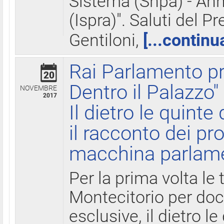
Sistema (Snpa) - Ann
(Ispra)". Saluti del P
Gentiloni,
[...continu
Rai Parlamento pr
20
Dentro il Palazzo"
NOVEMBRE
2017
Il dietro le quint
il racconto dei pro
macchina parlam
Per la prima volta le
Montecitorio per do
esclusive, il dietro le