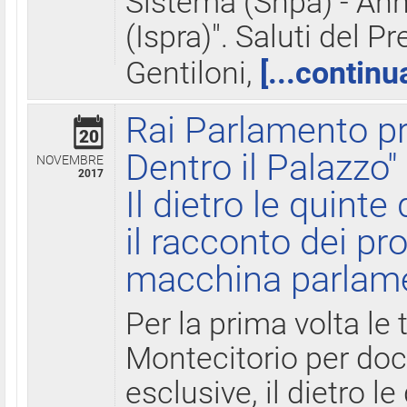
Sistema (Snpa) - Ann
(Ispra)". Saluti del P
Gentiloni,
[...continu
Rai Parlamento pr
20
Dentro il Palazzo"
NOVEMBRE
2017
Il dietro le quint
il racconto dei pro
macchina parlam
Per la prima volta le
Montecitorio per do
esclusive, il dietro le