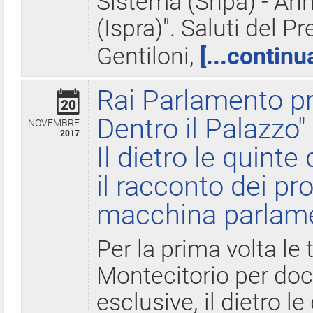
Sistema (Snpa) - Ann
(Ispra)". Saluti del P
Gentiloni,
[...continu
Rai Parlamento pr
20
Dentro il Palazzo"
NOVEMBRE
2017
Il dietro le quint
il racconto dei pro
macchina parlam
Per la prima volta le
Montecitorio per do
esclusive, il dietro le