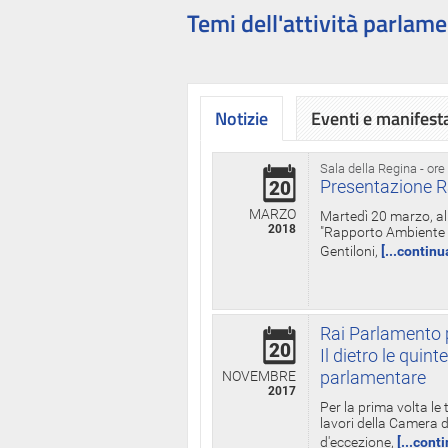
Temi dell'attività parlame
Notizie
Eventi e manifest
Sala della Regina - ore
Presentazione R
20
MARZO
Martedì 20 marzo, all
2018
"Rapporto Ambiente di
Gentiloni,
[...continu
Rai Parlamento p
20
Il dietro le qui
parlamentare
NOVEMBRE
2017
Per la prima volta le
lavori della Camera de
d'eccezione,
[...cont