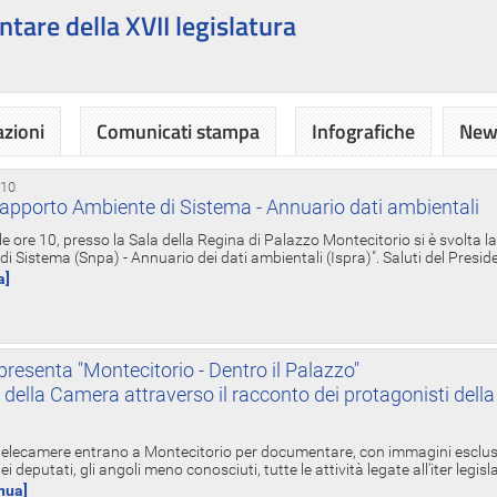
ntare della XVII legislatura
azioni
Comunicati stampa
Infografiche
News
 10
apporto Ambiente di Sistema - Annuario dati ambientali
e ore 10, presso la Sala della Regina di Palazzo Montecitorio si è svolta l
 Sistema (Snpa) - Annuario dei dati ambientali (Ispra)". Saluti del Presid
a]
resenta "Montecitorio - Dentro il Palazzo"
nte della Camera attraverso il racconto dei protagonisti del
 telecamere entrano a Montecitorio per documentare, con immagini esclusive
i deputati, gli angoli meno conosciuti, tutte le attività legate all'iter legisl
inua]