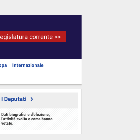
Legislatura corrente >>
opa
Internazionale
I Deputati
Dati biografici e d'elezione,
l'attività svolta e come hanno
votato.