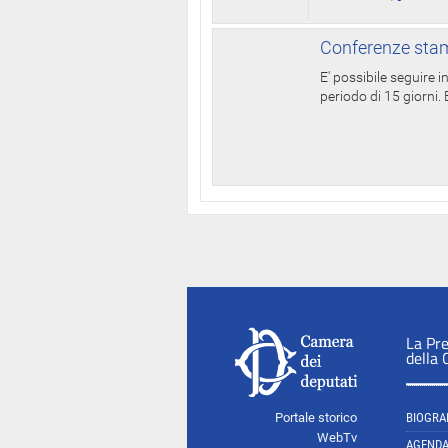
Conferenze stam
E' possibile seguire 
periodo di 15 giorni. E
La Pr
della
Portale storico
BIOGRA
WebTv
AGEND