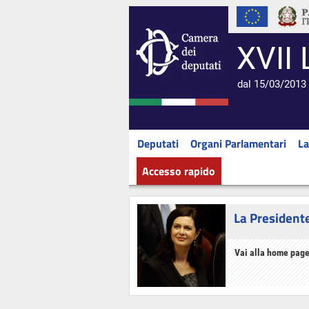
XVII 
dal 15/03/2013 
Deputati
Organi Parlamentari
La
Accesso rapido
La President
Vai alla home page