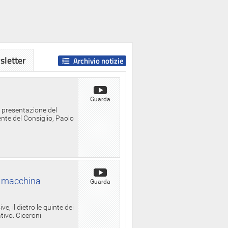
letter
Archivio notizie
Guarda
a presentazione del
ente del Consiglio, Paolo
la macchina
Guarda
, il dietro le quinte dei
ativo. Ciceroni