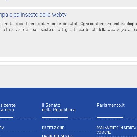
pa e palinsesto della webtv
in diretta le conferenze stampa dei deputati. Ogni conferenza resterà dispo
' altresì visibile il palinsesto di tutti gli altri contenuti della webtv. (vai al 
esidente
Il Senato
Parlamento.it
 Camera
della Repubblica
FIA
L'ISTITUZIONE
PARLAMENTO IN SEDUTA
COMUNE
A
LAVORI DEL SENATO