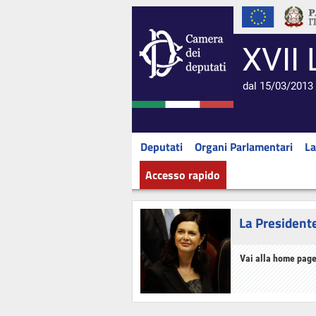
XVII 
dal 15/03/2013 
Deputati
Organi Parlamentari
La
Accesso rapido
La President
Vai alla home page