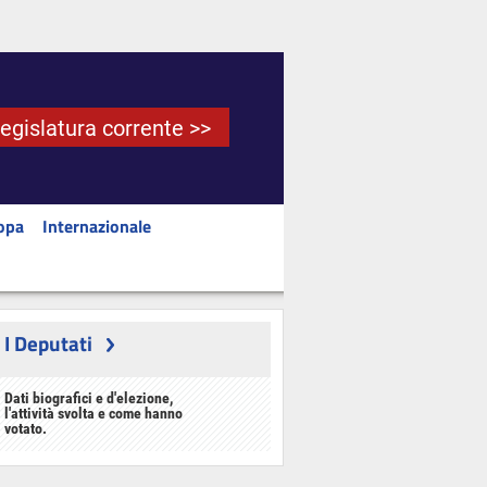
Legislatura corrente >>
opa
Internazionale
I Deputati
Dati biografici e d'elezione,
l'attività svolta e come hanno
votato.