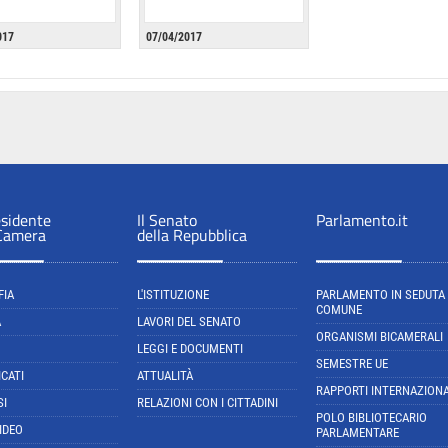
017
07/04/2017
esidente
Il Senato
Parlamento.it
 Camera
della Repubblica
FIA
L'ISTITUZIONE
PARLAMENTO IN SEDUTA
COMUNE
A
LAVORI DEL SENATO
ORGANISMI BICAMERALI
LEGGI E DOCUMENTI
SEMESTRE UE
CATI
ATTUALITÀ
RAPPORTI INTERNAZIONA
SI
RELAZIONI CON I CITTADINI
POLO BIBLIOTECARIO
IDEO
PARLAMENTARE