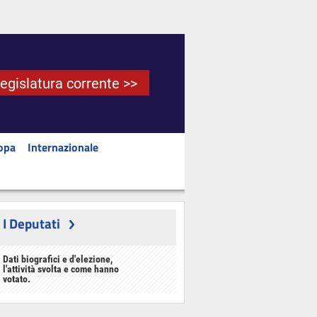
Legislatura corrente >>
opa
Internazionale
I Deputati
Dati biografici e d'elezione,
l'attività svolta e come hanno
votato.