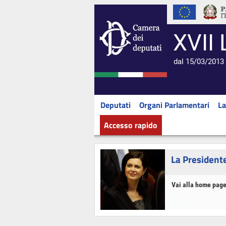
XVII 
dal 15/03/2013 
Deputati
Organi Parlamentari
La
Accesso rapido
La President
Vai alla home page