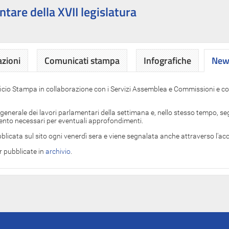
ntare della XVII legislatura
azioni
Comunicati stampa
Infografiche
News
News
ficio Stampa in collaborazione con i Servizi Assemblea e Commissioni e con
 generale dei lavori parlamentari della settimana e, nello stesso tempo, segn
imento necessari per eventuali approfondimenti.
blicata sul sito ogni venerdì sera e viene segnalata anche attraverso l'a
er pubblicate in
archivio
.