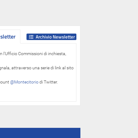
letter
letter
Archivio Newsletter
 l'Ufficio Commissioni di inchiesta,
ala, attraverso una serie di link al sito
ccount
@Montecitorio
di Twitter.