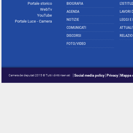
Portale storico
BIOGRAFIA
L'ISTITU
WebTv
AGENDA
LAVORI 
YouTube
NOTIZIE
LEGGI E
Portale Luce - Camera
COMUNICATI
ATTUALI
DISCORSI
RELAZIO
FOTO/VIDEO
Social media policy
Privacy
Mappa d
Camera dei deputati 2015 © Tutti i diritti riservati