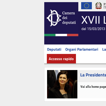
XVII 
dal 15/03/2013 
Deputati
Organi Parlamentari
La
Accesso rapido
La President
Vai alla home page