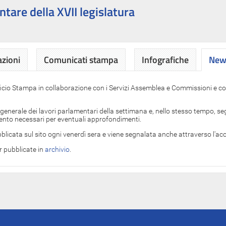
ntare della XVII legislatura
azioni
Comunicati stampa
Infografiche
News
News
ficio Stampa in collaborazione con i Servizi Assemblea e Commissioni e con
 generale dei lavori parlamentari della settimana e, nello stesso tempo, segn
imento necessari per eventuali approfondimenti.
blicata sul sito ogni venerdì sera e viene segnalata anche attraverso l'a
er pubblicate in
archivio
.