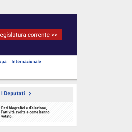
Legislatura corrente >>
opa
Internazionale
I Deputati
Dati biografici e d'elezione,
l'attività svolta e come hanno
votato.