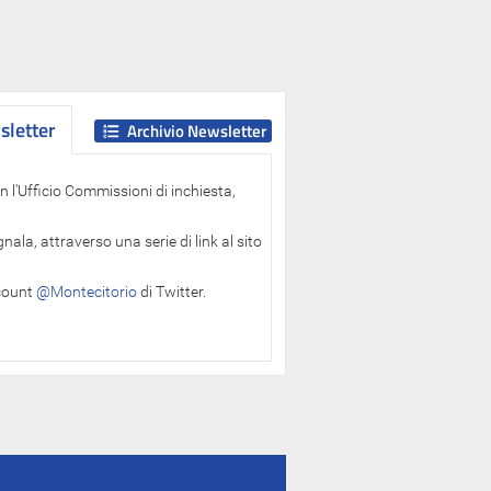
letter
letter
Archivio Newsletter
 l'Ufficio Commissioni di inchiesta,
ala, attraverso una serie di link al sito
ccount
@Montecitorio
di Twitter.