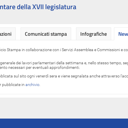
ntare della XVII legislatura
azioni
Comunicati stampa
Infografiche
News
News
ficio Stampa in collaborazione con i Servizi Assemblea e Commissioni e con
 generale dei lavori parlamentari della settimana e, nello stesso tempo, segn
imento necessari per eventuali approfondimenti.
blicata sul sito ogni venerdì sera e viene segnalata anche attraverso l'a
er pubblicate in
archivio
.