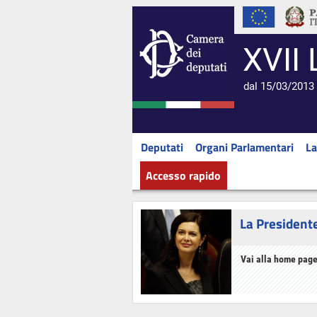
XVII 
dal 15/03/2013 
Deputati
Organi Parlamentari
La
Accesso rapido
La President
Vai alla home page