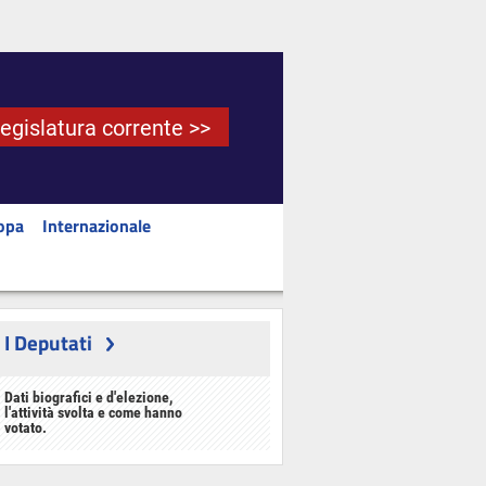
Legislatura corrente >>
opa
Internazionale
I Deputati
Dati biografici e d'elezione,
l'attività svolta e come hanno
votato.