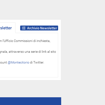
letter
letter
Archivio Newsletter
 l'Ufficio Commissioni di inchiesta,
ala, attraverso una serie di link al sito
ccount
@Montecitorio
di Twitter.