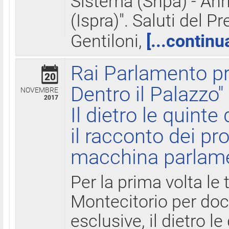
Sistema (Snpa) - Ann
(Ispra)". Saluti del P
Gentiloni,
[...continu
Rai Parlamento pr
20
Dentro il Palazzo"
NOVEMBRE
2017
Il dietro le quint
il racconto dei pro
macchina parlam
Per la prima volta le
Montecitorio per do
esclusive, il dietro le