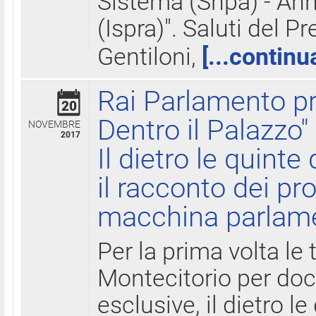
Sistema (Snpa) - Ann
(Ispra)". Saluti del P
Gentiloni,
[...continu
Rai Parlamento pr
20
Dentro il Palazzo"
NOVEMBRE
2017
Il dietro le quint
il racconto dei pro
macchina parlam
Per la prima volta le
Montecitorio per do
esclusive, il dietro le