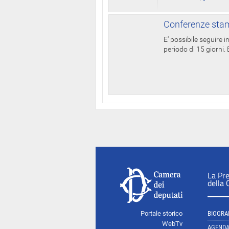
Conferenze stam
E' possibile seguire 
periodo di 15 giorni. E
La Pr
della
Portale storico
BIOGRA
WebTv
AGEND