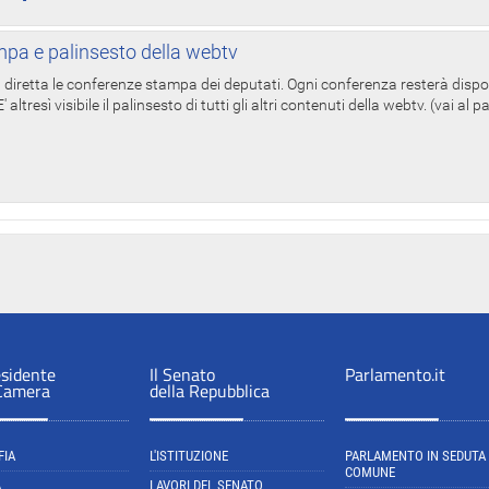
pa e palinsesto della webtv
in diretta le conferenze stampa dei deputati. Ogni conferenza resterà dispo
' altresì visibile il palinsesto di tutti gli altri contenuti della webtv. (vai al 
esidente
Il Senato
Parlamento.it
 Camera
della Repubblica
FIA
L'ISTITUZIONE
PARLAMENTO IN SEDUTA
COMUNE
A
LAVORI DEL SENATO