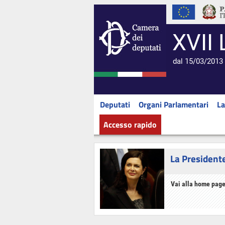
XVII 
dal 15/03/2013 
Deputati
Organi Parlamentari
La
Accesso rapido
La President
Vai alla home page