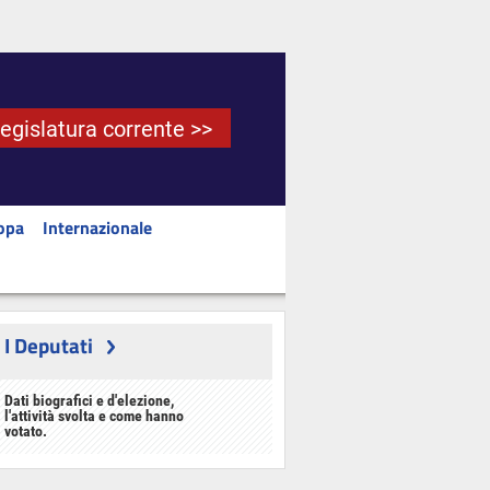
Legislatura corrente >>
opa
Internazionale
I Deputati
Dati biografici e d'elezione,
l'attività svolta e come hanno
votato.