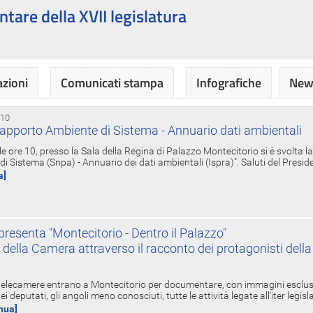
ntare della XVII legislatura
azioni
Comunicati stampa
Infografiche
News
 10
apporto Ambiente di Sistema - Annuario dati ambientali
e ore 10, presso la Sala della Regina di Palazzo Montecitorio si è svolta l
 Sistema (Snpa) - Annuario dei dati ambientali (Ispra)". Saluti del Presid
a]
resenta "Montecitorio - Dentro il Palazzo"
nte della Camera attraverso il racconto dei protagonisti del
 telecamere entrano a Montecitorio per documentare, con immagini esclusive
i deputati, gli angoli meno conosciuti, tutte le attività legate all'iter legisl
inua]