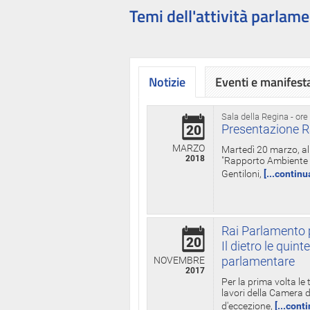
Temi dell'attività parlame
Notizie
Eventi e manifest
Sala della Regina - ore
Presentazione R
20
MARZO
Martedì 20 marzo, all
2018
"Rapporto Ambiente di
Gentiloni,
[...continu
Rai Parlamento p
20
Il dietro le qui
parlamentare
NOVEMBRE
2017
Per la prima volta le
lavori della Camera de
d'eccezione,
[...cont