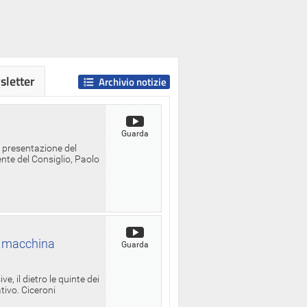
letter
Archivio notizie
Guarda
a presentazione del
ente del Consiglio, Paolo
la macchina
Guarda
, il dietro le quinte dei
ativo. Ciceroni