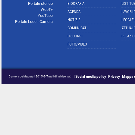
Portale storico
BIOGRAFIA
L'ISTITU
WebTv
AGENDA
LAVORI 
YouTube
NOTIZIE
LEGGI E
Portale Luce - Camera
COMUNICATI
ATTUALI
DISCORSI
RELAZIO
FOTO/VIDEO
Social media policy
Privacy
Mappa d
Camera dei deputati 2015 © Tutti i diritti riservati