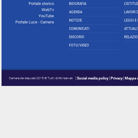
Portale storico
BIOGRAFIA
L'ISTITU
WebTv
AGENDA
LAVORI 
YouTube
NOTIZIE
LEGGI E
Portale Luce - Camera
COMUNICATI
ATTUALI
DISCORSI
RELAZIO
FOTO/VIDEO
Social media policy
Privacy
Mappa d
Camera dei deputati 2015 © Tutti i diritti riservati