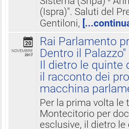
Sistema (Snpa) - Ann
(Ispra)". Saluti del P
Gentiloni,
[...continu
Rai Parlamento pr
20
Dentro il Palazzo"
NOVEMBRE
2017
Il dietro le quint
il racconto dei pro
macchina parlam
Per la prima volta le
Montecitorio per do
esclusive, il dietro le