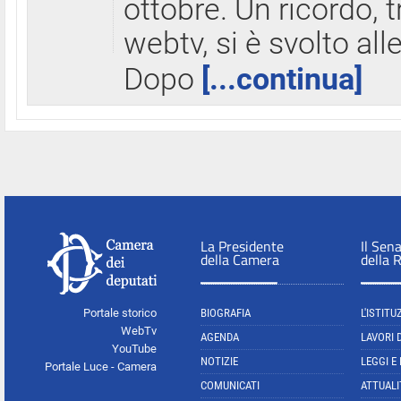
ottobre. Un ricordo, 
webtv, si è svolto all
Dopo
[...continua]
La Presidente
Il Sen
della Camera
della 
Portale storico
BIOGRAFIA
L'ISTITU
WebTv
AGENDA
LAVORI 
YouTube
NOTIZIE
LEGGI E
Portale Luce - Camera
COMUNICATI
ATTUALI