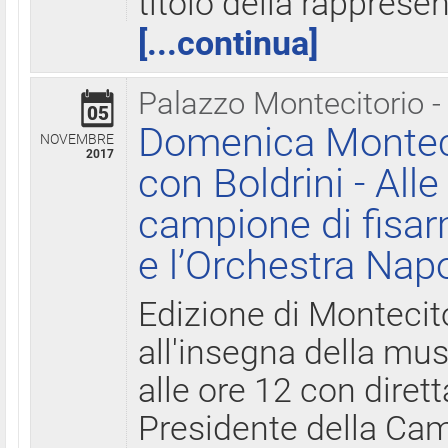
titolo della rapprese
[...continua]
Palazzo Montecitorio -
05
Domenica Monteci
NOVEMBRE
2017
con Boldrini - All
campione di fisar
e l’Orchestra Nap
Edizione di Montecit
all'insegna della mus
alle ore 12 con diret
Presidente della Came