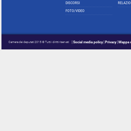
DISCORSI
RELAZIO
FOTO/VIDEO
Social media policy
Privacy
Mappa d
Camera dei deputati 2015 © Tutti i diritti riservati