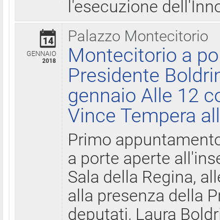
l'esecuzione dell'Inn
Palazzo Montecitorio
14
Montecitorio a po
GENNAIO
2018
Presidente Boldri
gennaio Alle 12 c
Vince Tempera all
Primo appuntamento 
a porte aperte all'in
Sala della Regina, all
alla presenza della 
deputati, Laura Boldri