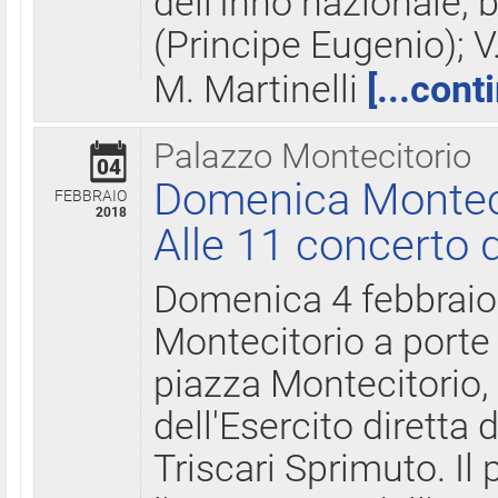
dell'Inno nazionale, 
(Principe Eugenio); V
M. Martinelli
[...cont
Palazzo Montecitorio
04
Domenica Montecit
FEBBRAIO
2018
Alle 11 concerto d
Domenica 4 febbrai
Montecitorio a porte 
piazza Montecitorio, 
dell'Esercito diretta
Triscari Sprimuto. I