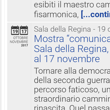
esibiti il maestro c
fisarmonica,
[...cont
Sala della Regina - 19 
19
17
Mostra “comunica
OTTOBRE
NOVEMBRE
Sala della Regina,
2017
al 17 novembre
Tornare alla democra
della seconda guerra 
percorso faticoso, 
straordinario cammin
rinascita. Quel pass