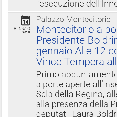
l'esecuzione dell'Inn
Palazzo Montecitorio
14
Montecitorio a po
GENNAIO
2018
Presidente Boldri
gennaio Alle 12 c
Vince Tempera all
Primo appuntamento 
a porte aperte all'in
Sala della Regina, all
alla presenza della 
deputati, Laura Boldri