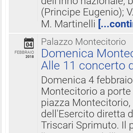
dell'Inno nazionale, 
(Principe Eugenio); V
M. Martinelli
[...cont
Palazzo Montecitorio
04
Domenica Montecit
FEBBRAIO
2018
Alle 11 concerto d
Domenica 4 febbrai
Montecitorio a porte 
piazza Montecitorio, 
dell'Esercito diretta
Triscari Sprimuto. I