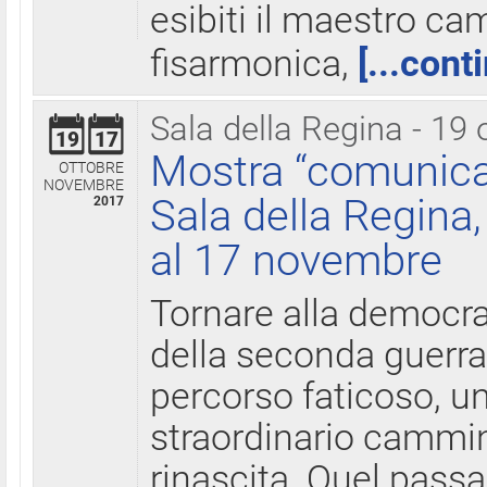
esibiti il maestro c
fisarmonica,
[...cont
Sala della Regina - 19 
19
17
Mostra “comunica
OTTOBRE
NOVEMBRE
Sala della Regina,
2017
al 17 novembre
Tornare alla democra
della seconda guerra 
percorso faticoso, 
straordinario cammin
rinascita. Quel pass