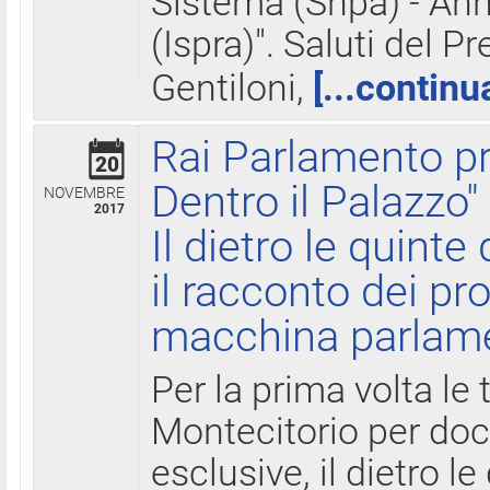
Sistema (Snpa) - Ann
(Ispra)". Saluti del P
Gentiloni,
[...continu
Rai Parlamento pr
20
Dentro il Palazzo"
NOVEMBRE
2017
Il dietro le quint
il racconto dei pro
macchina parlam
Per la prima volta le
Montecitorio per do
esclusive, il dietro le