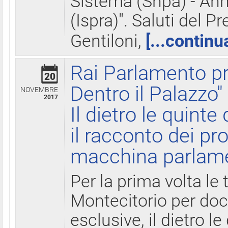
Sistema (Snpa) - Ann
(Ispra)". Saluti del P
Gentiloni,
[...continu
Rai Parlamento pr
20
Dentro il Palazzo"
NOVEMBRE
2017
Il dietro le quint
il racconto dei pro
macchina parlam
Per la prima volta le
Montecitorio per do
esclusive, il dietro le