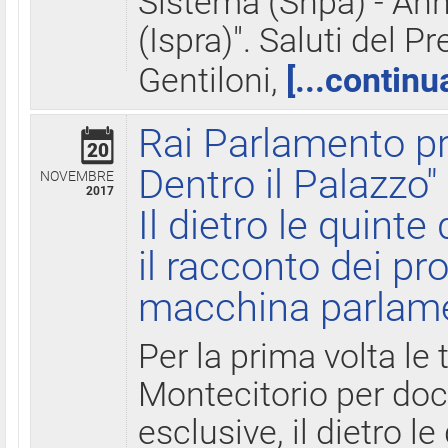
Sistema (Snpa) - Ann
(Ispra)". Saluti del P
Gentiloni,
[...continu
Rai Parlamento pr
20
Dentro il Palazzo"
NOVEMBRE
2017
Il dietro le quint
il racconto dei pro
macchina parlam
Per la prima volta le
Montecitorio per do
esclusive, il dietro le