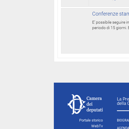
Conferenze stam
E' possibile seguire 
periodo di 15 giorni. E
La Pr
della
Portale storico
BIOGRA
WebTv
AGEND