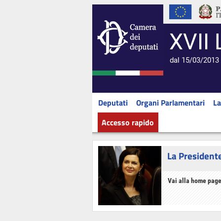
XVII 
dal 15/03/2013 
Deputati
Organi Parlamentari
La
Accesso rapido
La President
Vai alla home page