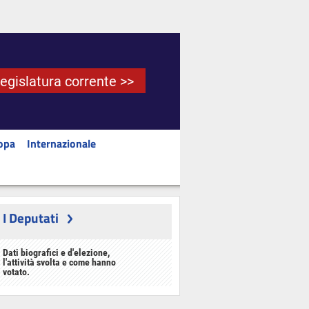
Legislatura corrente >>
opa
Internazionale
I Deputati
Dati biografici e d'elezione,
l'attività svolta e come hanno
votato.