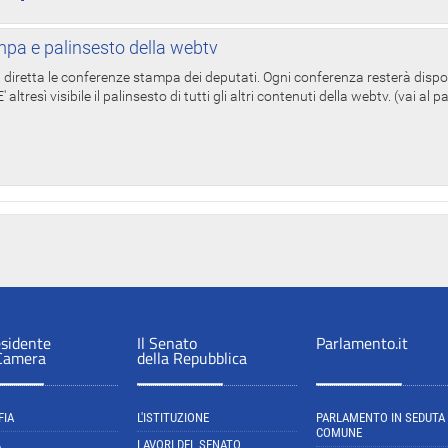
pa e palinsesto della webtv
in diretta le conferenze stampa dei deputati. Ogni conferenza resterà dispo
' altresì visibile il palinsesto di tutti gli altri contenuti della webtv. (vai al 
esidente
Il Senato
Parlamento.it
 Camera
della Repubblica
FIA
L'ISTITUZIONE
PARLAMENTO IN SEDUTA
COMUNE
A
LAVORI DEL SENATO