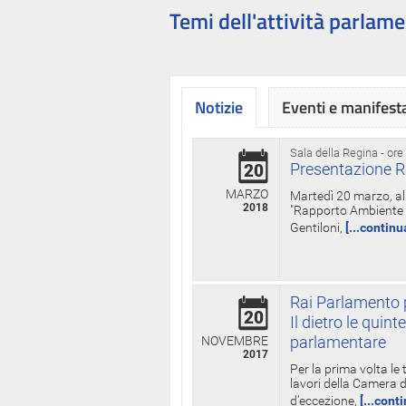
Temi dell'attività parlame
Notizie
Eventi e manifest
Sala della Regina - ore
Presentazione R
20
MARZO
Martedì 20 marzo, all
2018
"Rapporto Ambiente di
Gentiloni,
[...continu
Rai Parlamento p
20
Il dietro le qui
parlamentare
NOVEMBRE
2017
Per la prima volta le
lavori della Camera de
d'eccezione,
[...cont