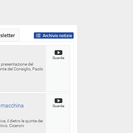
letter
Archivio notizie
Guarda
a presentazione del
ente del Consiglio, Paolo
la macchina
Guarda
, il dietro le quinte dei
ativo. Ciceroni