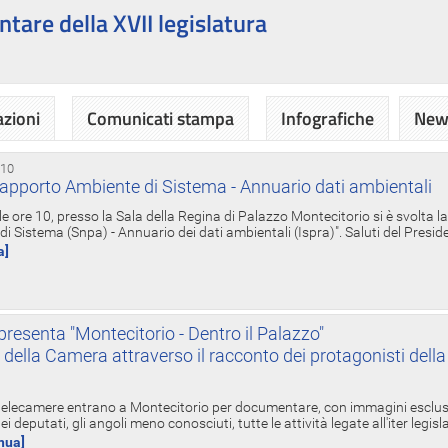
ntare della XVII legislatura
azioni
Comunicati stampa
Infografiche
News
 10
apporto Ambiente di Sistema - Annuario dati ambientali
e ore 10, presso la Sala della Regina di Palazzo Montecitorio si è svolta l
 Sistema (Snpa) - Annuario dei dati ambientali (Ispra)". Saluti del Presid
a]
resenta "Montecitorio - Dentro il Palazzo"
nte della Camera attraverso il racconto dei protagonisti del
 telecamere entrano a Montecitorio per documentare, con immagini esclusive
i deputati, gli angoli meno conosciuti, tutte le attività legate all'iter legisl
inua]