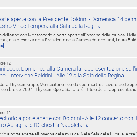
orte aperte con la Presidente Boldrini - Domenica 14 genn
estro Vince Tempera alla Sala della Regina
ell'anno con Montecitorio a porte aperte all'insegna della musica. Nella S
ebtv, alla presenza della Presidente della Camera dei deputati, Laura Boldrin
ua]
 ore 12
ni dopo. Domenica alla Camera la rappresentazione sull’i
ino - Interviene Boldrini - Alle 12 alla Sala della Regina
 della Thyssen Krupp, Montecitorio ricorda quei morti sul lavoro: sette ope
 6 dicembre del 2007. "Thyssen. Opera Sonora" è il titolo della rappresentazi
 ore 12
torio a porte aperte con Boldrini - Alle 12 concerto con i
tro Adragna, e l’Orchestra Napoletana
rio a porte aperte all'insegna della musica. Nella Sala della Lupa, alle ore 