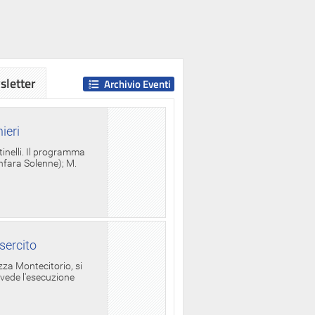
letter
Archivio Eventi
ieri
tinelli. Il programma
anfara Solenne); M.
sercito
za Montecitorio, si
evede l'esecuzione