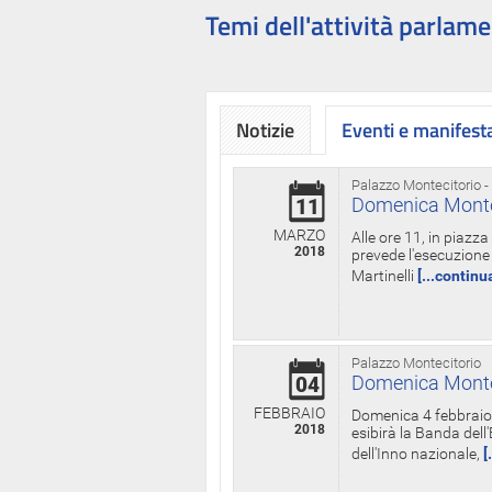
Temi dell'attività parlame
Notizie
Eventi e manifest
Palazzo Montecitorio -
Domenica Monteci
11
MARZO
Alle ore 11, in piazz
2018
prevede l'esecuzione 
Martinelli
[...continu
Palazzo Montecitorio
Domenica Monteci
04
FEBBRAIO
Domenica 4 febbraio 
2018
esibirà la Banda dell
dell'Inno nazionale,
[