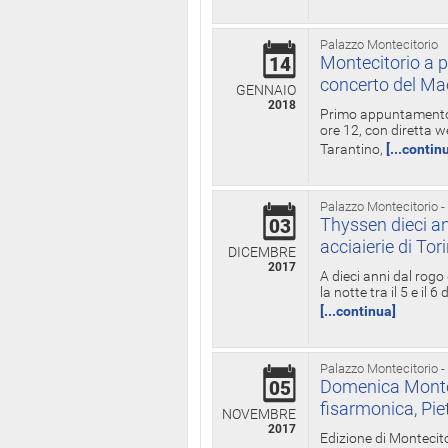
Palazzo Montecitorio
Montecitorio a p
14
concerto del Ma
GENNAIO
2018
Primo appuntamento d
ore 12, con diretta w
Tarantino,
[...contin
Palazzo Montecitorio -
Thyssen dieci an
03
acciaierie di Tor
DICEMBRE
2017
A dieci anni dal rogo
la notte tra il 5 e il
[...continua]
Palazzo Montecitorio -
Domenica Monteci
05
fisarmonica, Pie
NOVEMBRE
2017
Edizione di Montecito