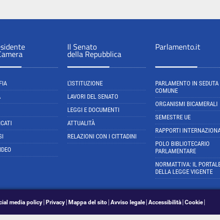
esidente
Il Senato
Parlamento.it
 Camera
della Repubblica
FIA
L'ISTITUZIONE
PARLAMENTO IN SEDUTA
COMUNE
A
LAVORI DEL SENATO
ORGANISMI BICAMERALI
LEGGI E DOCUMENTI
SEMESTRE UE
CATI
ATTUALITÀ
RAPPORTI INTERNAZIONA
SI
RELAZIONI CON I CITTADINI
POLO BIBLIOTECARIO
IDEO
PARLAMENTARE
NORMATTIVA: IL PORTAL
DELLA LEGGE VIGENTE
cial media policy
Privacy
Mappa del sito
Avviso legale
Accessibilità
Cookie