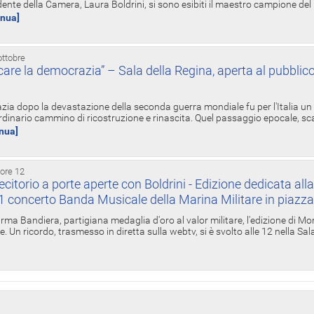
ente della Camera, Laura Boldrini, si sono esibiti il maestro campione de
inua]
ottobre
re la democrazia” – Sala della Regina, aperta al pubblico
zia dopo la devastazione della seconda guerra mondiale fu per l'Italia un
inario cammino di ricostruzione e rinascita. Quel passaggio epocale, s
inua]
 ore 12
torio a porte aperte con Boldrini - Edizione dedicata all
11 concerto Banda Musicale della Marina Militare in piazz
Irma Bandiera, partigiana medaglia d'oro al valor militare, l'edizione di Mo
. Un ricordo, trasmesso in diretta sulla webtv, si è svolto alle 12 nella Sa