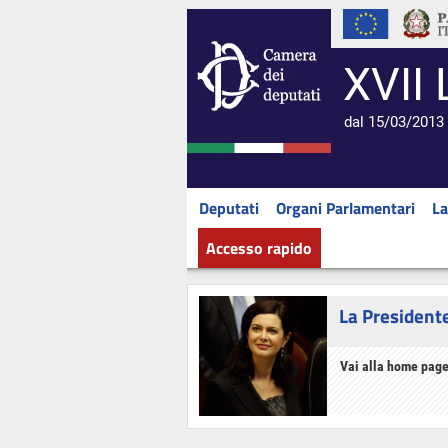
XVII 
dal 15/03/2013 
Deputati
Organi Parlamentari
La
Accesso rapido
La President
Vai alla home page