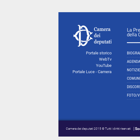
La Pr
della
Portale storico
BIOGRA
WebTv
AGEND
YouTube
NOTIZIE
Portale Luce - Camera
COMUNI
DISCOR
FOTO/V
So
Camera dei deputati 2015 © Tutti i diritti riservati