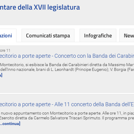
ntare della XVII legislatura
azioni
Comunicati stampa
Infografiche
News
 ore 11
torio a porte aperte - Concerto con la Banda dei Carabin
a Montecitorio, si esibisce la Banda dei Carabinieri diretta da Massimo Mar
dell'Inno nazionale, brani di L. Leonhardt (Principe Eugenio); V. Borgia (F
a]
torio a porte aperte - Alle 11 concerto della Banda dell’E
nuovo appuntamento con Montecitorio a porte aperte. Alle ore 11, in piaz
'Esercito diretta da Carmelo Salvatore Triscari Sprimuto. Il programma pr
...continua]