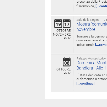
presenza della Presid
fisarmonica,
[...cont
Sala della Regina - 19 
Mostra “comunica
19
17
novembre
OTTOBRE
NOVEMBRE
Tornare alla democra
2017
complesso ma straord
istituzionale
[...cont
Palazzo Montecitorio -
Domenica Monteci
08
Bandiera - Alle 
OTTOBRE
2017
E' stata dedicata ad 
di domenica 8 ottobre
[...continua]