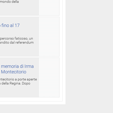
l mondo della
 fino al 17
 percorso faticoso, un
candito dal referendum
a memoria di Irma
a Montecitorio
ntecitorio a porte aperte
la della Regina. Dopo