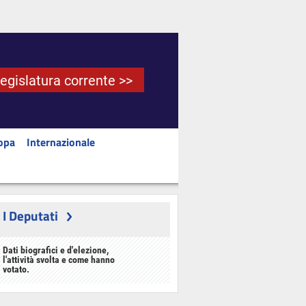
Legislatura corrente >>
opa
Internazionale
I Deputati
Dati biografici e d'elezione,
l'attività svolta e come hanno
votato.