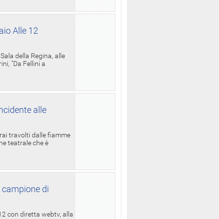
aio Alle 12
ala della Regina, alle
i, "Da Fellini a
ncidente alle
rai travolti dalle fiamme
one teatrale che è
l campione di
12 con diretta webtv, alla