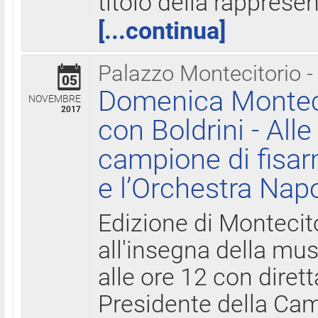
titolo della rapprese
[...continua]
Palazzo Montecitorio -
05
Domenica Monteci
NOVEMBRE
2017
con Boldrini - All
campione di fisar
e l’Orchestra Nap
Edizione di Montecit
all'insegna della mus
alle ore 12 con diret
Presidente della Came