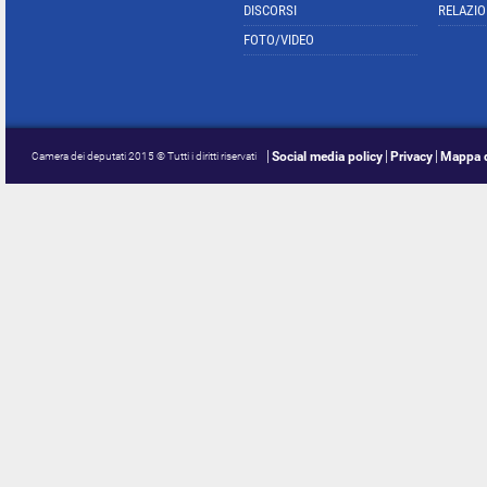
DISCORSI
RELAZIO
FOTO/VIDEO
Social media policy
Privacy
Mappa d
Camera dei deputati 2015 © Tutti i diritti riservati