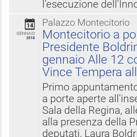
l'esecuzione dell'Inn
Palazzo Montecitorio
14
Montecitorio a po
GENNAIO
2018
Presidente Boldri
gennaio Alle 12 c
Vince Tempera all
Primo appuntamento 
a porte aperte all'in
Sala della Regina, all
alla presenza della 
deputati, Laura Boldri