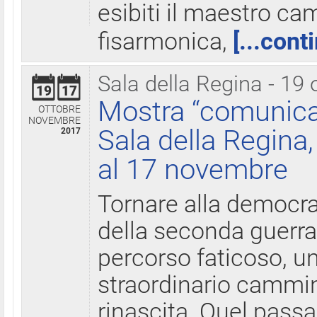
esibiti il maestro c
fisarmonica,
[...cont
Sala della Regina - 19 
19
17
Mostra “comunica
OTTOBRE
NOVEMBRE
Sala della Regina,
2017
al 17 novembre
Tornare alla democra
della seconda guerra 
percorso faticoso, 
straordinario cammin
rinascita. Quel pass