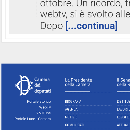
ottobre. Un ricordo, 
webtv, si è svolto all
Dopo
[...continua]
La Presidente
Il Sen
della Camera
della 
Portale storico
BIOGRAFIA
L'ISTITU
WebTv
AGENDA
LAVORI 
YouTube
NOTIZIE
LEGGI E
Portale Luce - Camera
COMUNICATI
ATTUALI