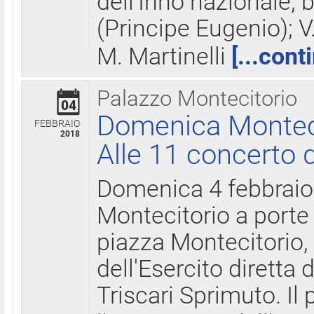
dell'Inno nazionale, 
(Principe Eugenio); V
M. Martinelli
[...cont
Palazzo Montecitorio
04
Domenica Montecit
FEBBRAIO
2018
Alle 11 concerto d
Domenica 4 febbrai
Montecitorio a porte 
piazza Montecitorio, 
dell'Esercito diretta
Triscari Sprimuto. I