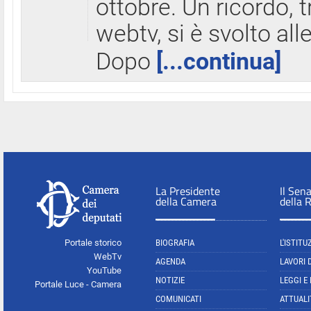
ottobre. Un ricordo, 
webtv, si è svolto all
Dopo
[...continua]
La Presidente
Il Sen
della Camera
della 
Portale storico
BIOGRAFIA
L'ISTITU
WebTv
AGENDA
LAVORI 
YouTube
NOTIZIE
LEGGI E
Portale Luce - Camera
COMUNICATI
ATTUALI