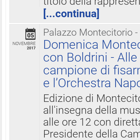
titolo della rapprese
[...continua]
Palazzo Montecitorio -
05
Domenica Monteci
NOVEMBRE
2017
con Boldrini - All
campione di fisar
e l’Orchestra Nap
Edizione di Montecit
all'insegna della mus
alle ore 12 con diret
Presidente della Came