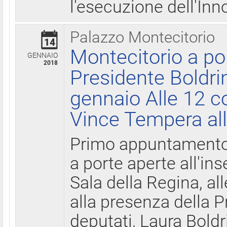
l'esecuzione dell'Inn
Palazzo Montecitorio
14
Montecitorio a po
GENNAIO
2018
Presidente Boldri
gennaio Alle 12 c
Vince Tempera all
Primo appuntamento 
a porte aperte all'in
Sala della Regina, all
alla presenza della 
deputati, Laura Boldri