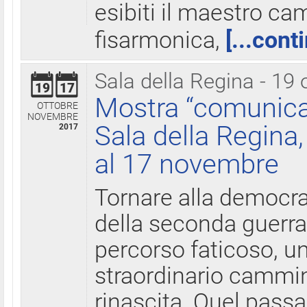
esibiti il maestro c
fisarmonica,
[...cont
Sala della Regina - 19 
19
17
Mostra “comunica
OTTOBRE
NOVEMBRE
Sala della Regina,
2017
al 17 novembre
Tornare alla democra
della seconda guerra 
percorso faticoso, 
straordinario cammin
rinascita. Quel pass