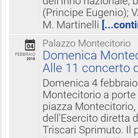
dell'Inno nazionale, 
(Principe Eugenio); V
M. Martinelli
[...cont
Palazzo Montecitorio
04
Domenica Montecit
FEBBRAIO
2018
Alle 11 concerto d
Domenica 4 febbrai
Montecitorio a porte 
piazza Montecitorio, 
dell'Esercito diretta
Triscari Sprimuto. I