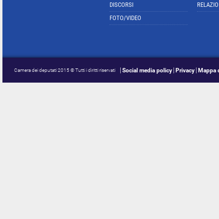
DISCORSI
RELAZIO
FOTO/VIDEO
Social media policy
Privacy
Mappa d
Camera dei deputati 2015 © Tutti i diritti riservati