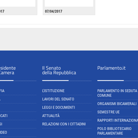
017
07/04/2017
esidente
Il Senato
Parlamento.it
 Camera
della Repubblica
FIA
L'ISTITUZIONE
PARLAMENTO IN SEDUTA
COMUNE
A
LAVORI DEL SENATO
ORGANISMI BICAMERALI
LEGGI E DOCUMENTI
SEMESTRE UE
CATI
ATTUALITÀ
RAPPORTI INTERNAZIONA
SI
RELAZIONI CON I CITTADINI
POLO BIBLIOTECARIO
IDEO
PARLAMENTARE