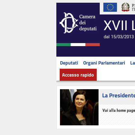
XVII 
dal 15/03/2013 
Deputati
Organi Parlamentari
La
Accesso rapido
La President
Vai alla home page