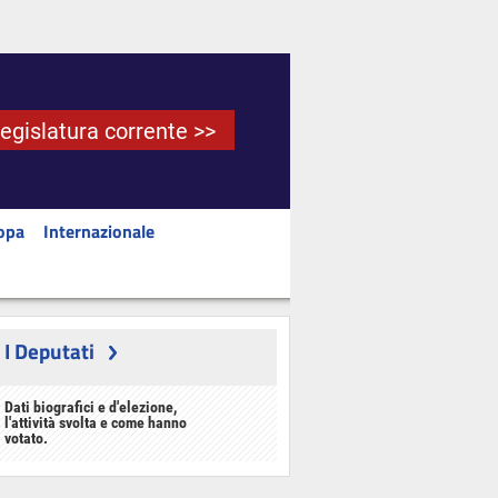
Legislatura corrente >>
opa
Internazionale
I Deputati
Dati biografici e d'elezione,
l'attività svolta e come hanno
votato.