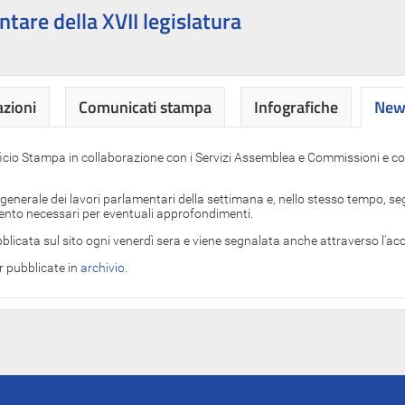
ntare della XVII legislatura
azioni
Comunicati stampa
Infografiche
News
News
ficio Stampa in collaborazione con i Servizi Assemblea e Commissioni e con
 generale dei lavori parlamentari della settimana e, nello stesso tempo, segn
imento necessari per eventuali approfondimenti.
blicata sul sito ogni venerdì sera e viene segnalata anche attraverso l'a
er pubblicate in
archivio
.