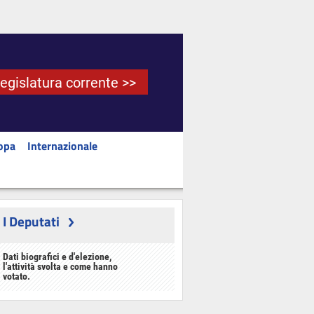
Legislatura corrente >>
opa
Internazionale
I Deputati
Dati biografici e d'elezione,
l'attività svolta e come hanno
votato.