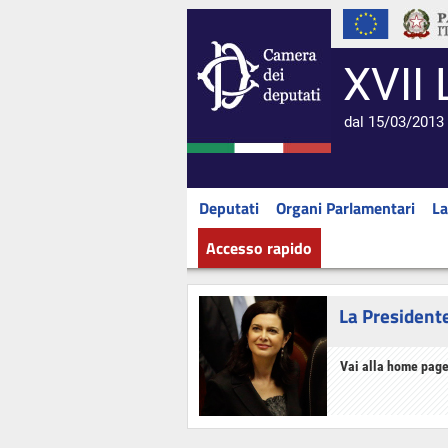
XVII 
dal 15/03/2013 
Deputati
Organi Parlamentari
La
Accesso rapido
La President
Vai alla home page