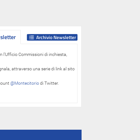
letter
letter
Archivio Newsletter
 l'Ufficio Commissioni di inchiesta,
ala, attraverso una serie di link al sito
ccount
@Montecitorio
di Twitter.