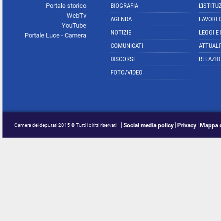
Portale storico
BIOGRAFIA
L'ISTITU
WebTv
AGENDA
LAVORI 
YouTube
NOTIZIE
LEGGI E
Portale Luce - Camera
COMUNICATI
ATTUALI
DISCORSI
RELAZIO
FOTO/VIDEO
Social media policy
Privacy
Mappa d
Camera dei deputati 2015 © Tutti i diritti riservati