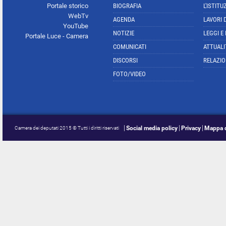
Portale storico
BIOGRAFIA
L'ISTITU
WebTv
AGENDA
LAVORI 
YouTube
NOTIZIE
LEGGI E
Portale Luce - Camera
COMUNICATI
ATTUALI
DISCORSI
RELAZIO
FOTO/VIDEO
Social media policy
Privacy
Mappa d
Camera dei deputati 2015 © Tutti i diritti riservati