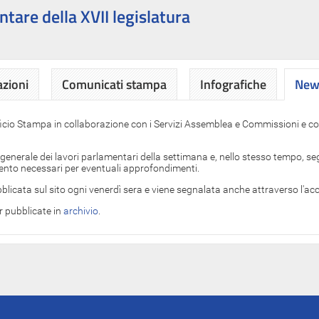
ntare della XVII legislatura
azioni
Comunicati stampa
Infografiche
News
News
ficio Stampa in collaborazione con i Servizi Assemblea e Commissioni e con
 generale dei lavori parlamentari della settimana e, nello stesso tempo, segn
imento necessari per eventuali approfondimenti.
blicata sul sito ogni venerdì sera e viene segnalata anche attraverso l'a
er pubblicate in
archivio
.