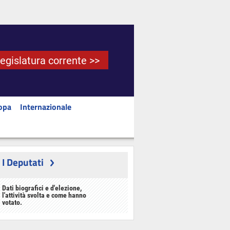
Legislatura corrente >>
opa
Internazionale
I Deputati
Dati biografici e d'elezione,
l'attività svolta e come hanno
votato.