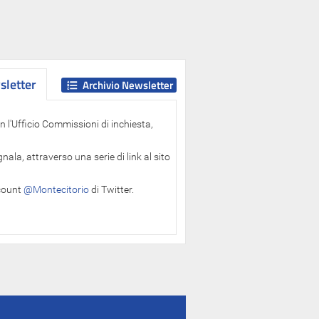
letter
letter
Archivio Newsletter
 l'Ufficio Commissioni di inchiesta,
ala, attraverso una serie di link al sito
ccount
@Montecitorio
di Twitter.