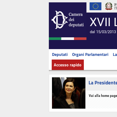
XVII 
dal 15/03/2013 
Deputati
Organi Parlamentari
La
Accesso rapido
La President
Vai alla home page