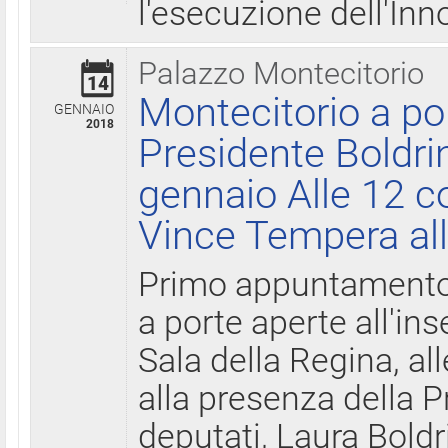
l'esecuzione dell'Inn
Palazzo Montecitorio
14
Montecitorio a po
GENNAIO
2018
Presidente Boldri
gennaio Alle 12 c
Vince Tempera all
Primo appuntamento 
a porte aperte all'in
Sala della Regina, all
alla presenza della 
deputati, Laura Boldri