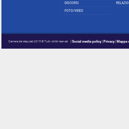
DISCORSI
RELAZIO
FOTO/VIDEO
Social media policy
Privacy
Mappa d
Camera dei deputati 2015 © Tutti i diritti riservati