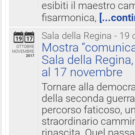
esibiti il maestro c
fisarmonica,
[...cont
Sala della Regina - 19 
19
17
Mostra “comunica
OTTOBRE
NOVEMBRE
Sala della Regina,
2017
al 17 novembre
Tornare alla democra
della seconda guerra 
percorso faticoso, 
straordinario cammin
rinascita. Quel pass