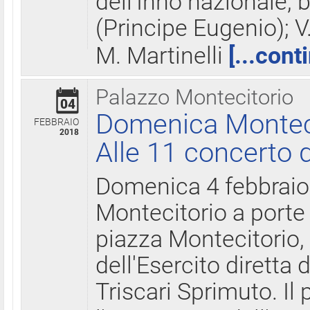
dell'Inno nazionale, 
(Principe Eugenio); V
M. Martinelli
[...cont
Palazzo Montecitorio
04
Domenica Montecit
FEBBRAIO
2018
Alle 11 concerto d
Domenica 4 febbrai
Montecitorio a porte 
piazza Montecitorio, 
dell'Esercito diretta
Triscari Sprimuto. I