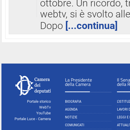
ottobre. Un ricordo, 
webtv, si è svolto all
Dopo
[...continua]
La Presidente
Il Sen
della Camera
della 
Portale storico
BIOGRAFIA
L'ISTITU
WebTv
AGENDA
LAVORI 
YouTube
NOTIZIE
LEGGI E
Portale Luce - Camera
COMUNICATI
ATTUALI