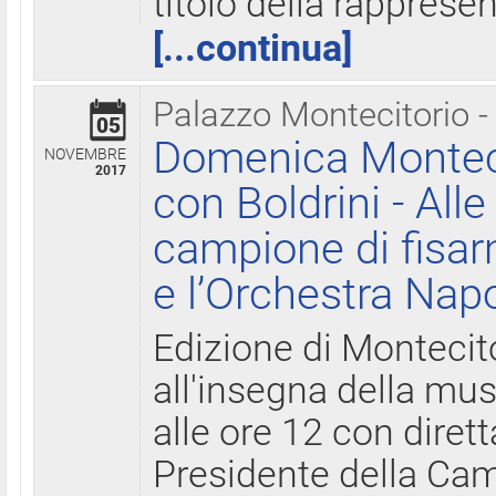
titolo della rapprese
[...continua]
Palazzo Montecitorio -
05
Domenica Monteci
NOVEMBRE
2017
con Boldrini - All
campione di fisar
e l’Orchestra Nap
Edizione di Montecit
all'insegna della mus
alle ore 12 con diret
Presidente della Came