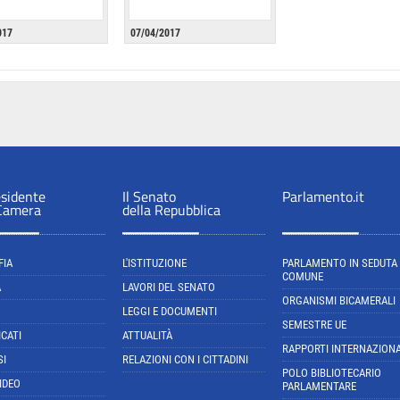
017
07/04/2017
esidente
Il Senato
Parlamento.it
 Camera
della Repubblica
FIA
L'ISTITUZIONE
PARLAMENTO IN SEDUTA
COMUNE
A
LAVORI DEL SENATO
ORGANISMI BICAMERALI
LEGGI E DOCUMENTI
SEMESTRE UE
CATI
ATTUALITÀ
RAPPORTI INTERNAZIONA
SI
RELAZIONI CON I CITTADINI
POLO BIBLIOTECARIO
IDEO
PARLAMENTARE