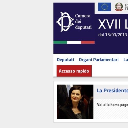
XVII 
dal 15/03/2013 
Deputati
Organi Parlamentari
La
Accesso rapido
La President
Vai alla home page