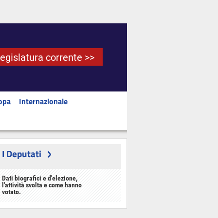
Legislatura corrente >>
opa
Internazionale
I Deputati
Dati biografici e d'elezione,
l'attività svolta e come hanno
votato.