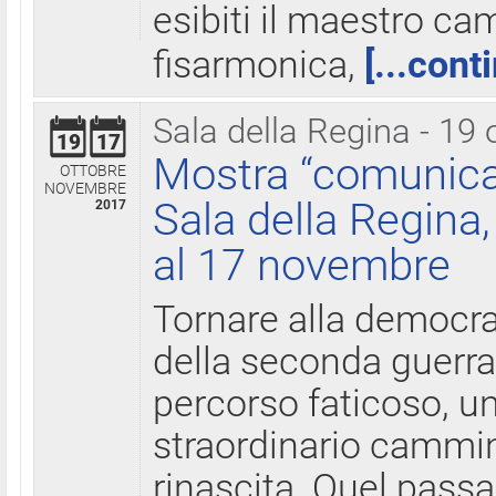
esibiti il maestro c
fisarmonica,
[...cont
Sala della Regina - 19 
19
17
Mostra “comunica
OTTOBRE
NOVEMBRE
Sala della Regina,
2017
al 17 novembre
Tornare alla democra
della seconda guerra 
percorso faticoso, 
straordinario cammin
rinascita. Quel pass