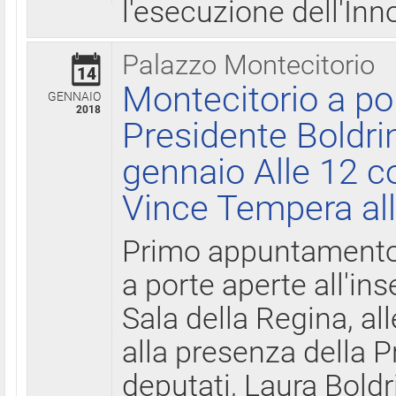
l'esecuzione dell'Inn
Palazzo Montecitorio
14
Montecitorio a po
GENNAIO
2018
Presidente Boldri
gennaio Alle 12 c
Vince Tempera all
Primo appuntamento 
a porte aperte all'in
Sala della Regina, all
alla presenza della 
deputati, Laura Boldri