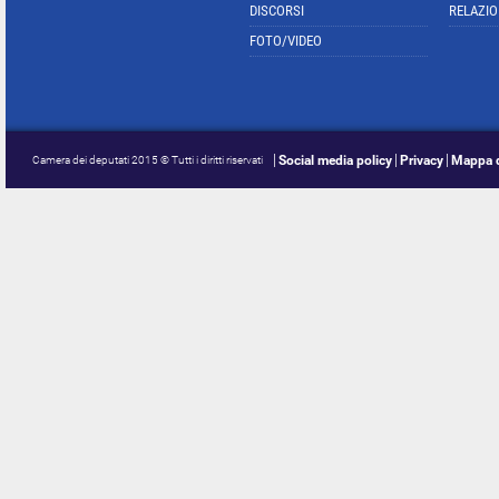
DISCORSI
RELAZIO
FOTO/VIDEO
Social media policy
Privacy
Mappa d
Camera dei deputati 2015 © Tutti i diritti riservati