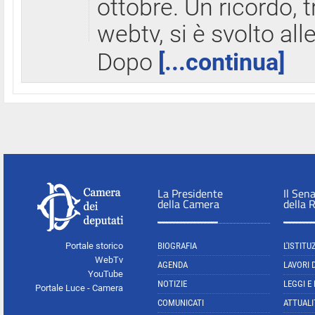
ottobre. Un ricordo, 
webtv, si è svolto all
Dopo
[...continua]
La Presidente
Il Sen
della Camera
della 
Portale storico
BIOGRAFIA
L'ISTITU
WebTv
AGENDA
LAVORI 
YouTube
NOTIZIE
LEGGI E
Portale Luce - Camera
COMUNICATI
ATTUALI