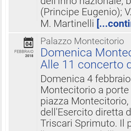
dell'Inno nazionale, 
(Principe Eugenio); V
M. Martinelli
[...cont
Palazzo Montecitorio
04
Domenica Montecit
FEBBRAIO
2018
Alle 11 concerto d
Domenica 4 febbrai
Montecitorio a porte 
piazza Montecitorio, 
dell'Esercito diretta
Triscari Sprimuto. I