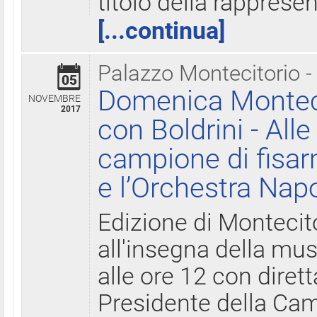
titolo della rapprese
[...continua]
Palazzo Montecitorio -
05
Domenica Monteci
NOVEMBRE
2017
con Boldrini - All
campione di fisar
e l’Orchestra Nap
Edizione di Montecit
all'insegna della mus
alle ore 12 con diret
Presidente della Came