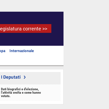
Legislatura corrente >>
opa
Internazionale
I Deputati
Dati biografici e d'elezione,
l'attività svolta e come hanno
votato.