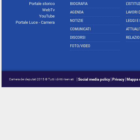
Portale storico
BIOGRAFIA
L'ISTITU
WebTv
AGENDA
LAVORI 
YouTube
NOTIZIE
LEGGI E
Portale Luce - Camera
COMUNICATI
ATTUALI
DISCORSI
RELAZIO
FOTO/VIDEO
Social media policy
Privacy
Mappa d
Camera dei deputati 2015 © Tutti i diritti riservati