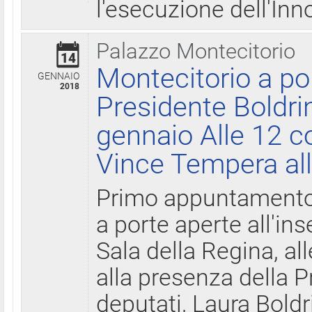
l'esecuzione dell'Inn
Palazzo Montecitorio
14
Montecitorio a po
GENNAIO
2018
Presidente Boldri
gennaio Alle 12 c
Vince Tempera all
Primo appuntamento 
a porte aperte all'in
Sala della Regina, all
alla presenza della 
deputati, Laura Boldri