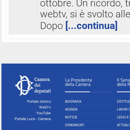
ottobre. Un ricordo, 
webtv, si è svolto all
Dopo
[...continua]
La Presidente
Il Sen
della Camera
della 
Portale storico
BIOGRAFIA
L'ISTITU
WebTv
AGENDA
LAVORI 
YouTube
NOTIZIE
LEGGI E
Portale Luce - Camera
COMUNICATI
ATTUALI