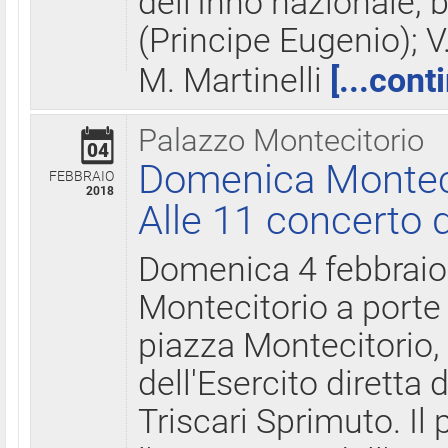
dell'Inno nazionale, 
(Principe Eugenio); V
M. Martinelli
[...cont
Palazzo Montecitorio
04
Domenica Montecit
FEBBRAIO
2018
Alle 11 concerto d
Domenica 4 febbrai
Montecitorio a porte 
piazza Montecitorio, 
dell'Esercito diretta
Triscari Sprimuto. I