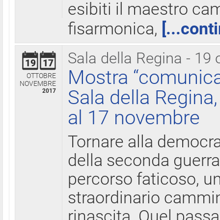
esibiti il maestro c
fisarmonica,
[...cont
Sala della Regina - 19 
19
17
Mostra “comunica
OTTOBRE
NOVEMBRE
Sala della Regina,
2017
al 17 novembre
Tornare alla democra
della seconda guerra 
percorso faticoso, 
straordinario cammin
rinascita. Quel pass