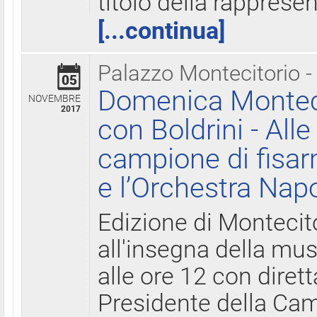
titolo della rapprese
[...continua]
Palazzo Montecitorio -
05
Domenica Monteci
NOVEMBRE
2017
con Boldrini - All
campione di fisar
e l’Orchestra Nap
Edizione di Montecit
all'insegna della mus
alle ore 12 con diret
Presidente della Came