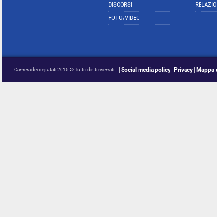
DISCORSI
RELAZIO
FOTO/VIDEO
Social media policy
Privacy
Mappa d
Camera dei deputati 2015 © Tutti i diritti riservati