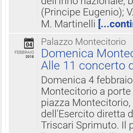
dell'Inno nazionale, 
(Principe Eugenio); V
M. Martinelli
[...cont
Palazzo Montecitorio
04
Domenica Montecit
FEBBRAIO
2018
Alle 11 concerto d
Domenica 4 febbrai
Montecitorio a porte 
piazza Montecitorio, 
dell'Esercito diretta
Triscari Sprimuto. I