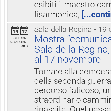
esibiti il maestro c
fisarmonica,
[...cont
Sala della Regina - 19 
19
17
Mostra “comunica
OTTOBRE
NOVEMBRE
Sala della Regina,
2017
al 17 novembre
Tornare alla democra
della seconda guerra 
percorso faticoso, 
straordinario cammin
rinascita. Quel pass