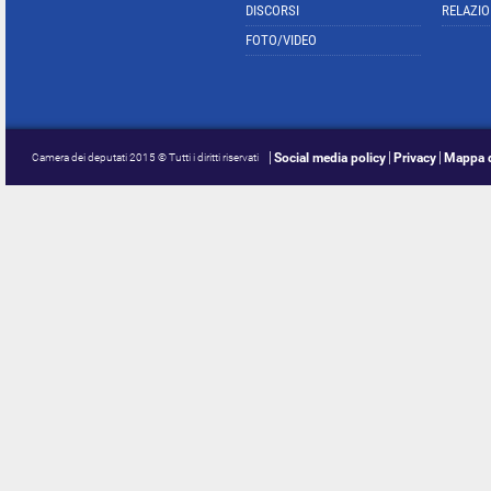
DISCORSI
RELAZIO
FOTO/VIDEO
Social media policy
Privacy
Mappa d
Camera dei deputati 2015 © Tutti i diritti riservati