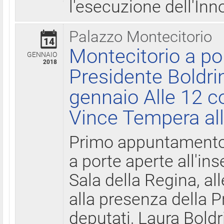
l'esecuzione dell'Inn
Palazzo Montecitorio
14
Montecitorio a po
GENNAIO
2018
Presidente Boldri
gennaio Alle 12 c
Vince Tempera all
Primo appuntamento 
a porte aperte all'in
Sala della Regina, all
alla presenza della 
deputati, Laura Boldri