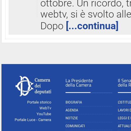
ottobre. Un ricordo, 
webtv, si è svolto all
Dopo
[...continua]
La Presidente
Il Sen
della Camera
della 
Portale storico
BIOGRAFIA
L'ISTITU
WebTv
AGENDA
LAVORI 
YouTube
NOTIZIE
LEGGI E
Portale Luce - Camera
COMUNICATI
ATTUALI