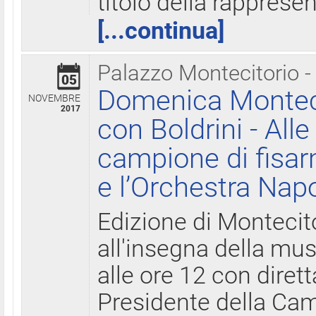
titolo della rapprese
[...continua]
Palazzo Montecitorio -
05
Domenica Monteci
NOVEMBRE
2017
con Boldrini - All
campione di fisar
e l’Orchestra Nap
Edizione di Montecit
all'insegna della mus
alle ore 12 con diret
Presidente della Came