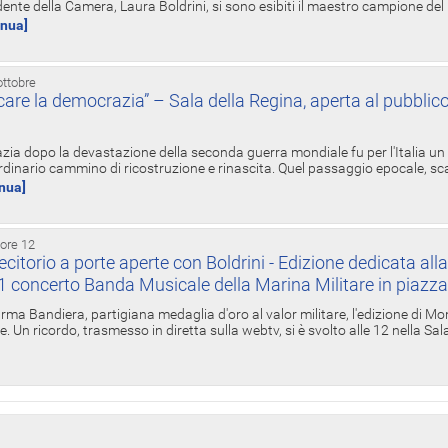
ente della Camera, Laura Boldrini, si sono esibiti il maestro campione de
inua]
ottobre
re la democrazia” – Sala della Regina, aperta al pubblico
zia dopo la devastazione della seconda guerra mondiale fu per l'Italia un
inario cammino di ricostruzione e rinascita. Quel passaggio epocale, s
inua]
 ore 12
torio a porte aperte con Boldrini - Edizione dedicata all
11 concerto Banda Musicale della Marina Militare in piazz
Irma Bandiera, partigiana medaglia d'oro al valor militare, l'edizione di Mo
. Un ricordo, trasmesso in diretta sulla webtv, si è svolto alle 12 nella Sa