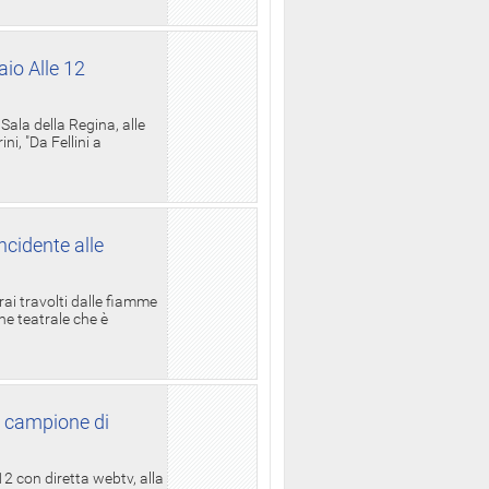
aio Alle 12
ala della Regina, alle
i, "Da Fellini a
ncidente alle
rai travolti dalle fiamme
one teatrale che è
l campione di
12 con diretta webtv, alla