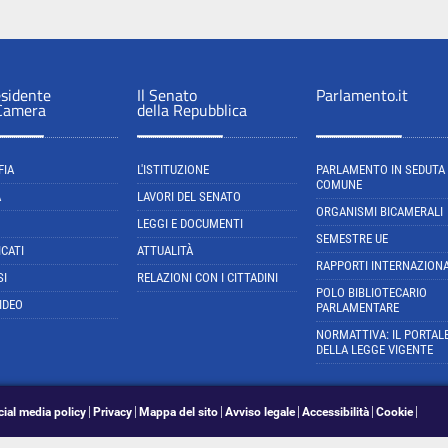
esidente
Il Senato
Parlamento.it
 Camera
della Repubblica
FIA
L'ISTITUZIONE
PARLAMENTO IN SEDUTA
COMUNE
A
LAVORI DEL SENATO
ORGANISMI BICAMERALI
LEGGI E DOCUMENTI
SEMESTRE UE
CATI
ATTUALITÀ
RAPPORTI INTERNAZIONA
SI
RELAZIONI CON I CITTADINI
POLO BIBLIOTECARIO
IDEO
PARLAMENTARE
NORMATTIVA: IL PORTAL
DELLA LEGGE VIGENTE
cial media policy
Privacy
Mappa del sito
Avviso legale
Accessibilità
Cookie