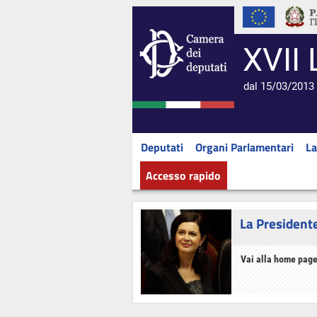
XVII 
dal 15/03/2013 
Deputati
Organi Parlamentari
La
Accesso rapido
La President
Vai alla home page