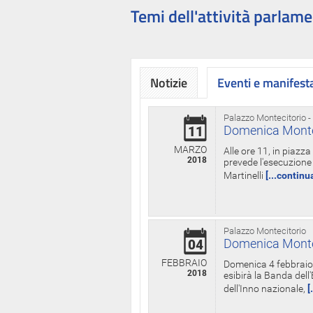
Temi dell'attività parlame
Notizie
Eventi e manifest
Palazzo Montecitorio -
Domenica Monteci
11
MARZO
Alle ore 11, in piazz
2018
prevede l'esecuzione 
Martinelli
[...continu
Palazzo Montecitorio
Domenica Monteci
04
FEBBRAIO
Domenica 4 febbraio 
2018
esibirà la Banda dell
dell'Inno nazionale,
[