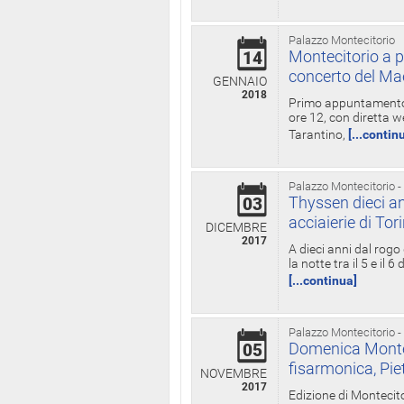
Palazzo Montecitorio
Montecitorio a p
14
concerto del Ma
GENNAIO
2018
Primo appuntamento d
ore 12, con diretta w
Tarantino,
[...contin
Palazzo Montecitorio -
Thyssen dieci an
03
acciaierie di Tor
DICEMBRE
2017
A dieci anni dal rogo
la notte tra il 5 e il
[...continua]
Palazzo Montecitorio -
Domenica Monteci
05
fisarmonica, Pie
NOVEMBRE
2017
Edizione di Montecito