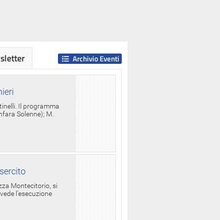
letter
Archivio Eventi
ieri
tinelli. Il programma
anfara Solenne); M.
sercito
za Montecitorio, si
evede l'esecuzione