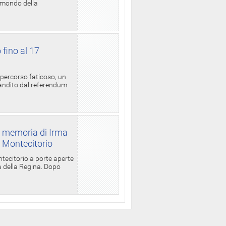
l mondo della
 fino al 17
 percorso faticoso, un
candito dal referendum
a memoria di Irma
a Montecitorio
ntecitorio a porte aperte
la della Regina. Dopo