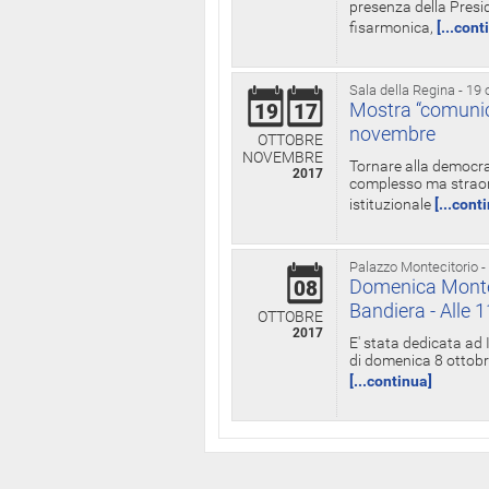
presenza della Presid
fisarmonica,
[...cont
Sala della Regina - 19 
Mostra “comunica
19
17
novembre
OTTOBRE
NOVEMBRE
Tornare alla democra
2017
complesso ma straord
istituzionale
[...cont
Palazzo Montecitorio -
Domenica Monteci
08
Bandiera - Alle 
OTTOBRE
2017
E' stata dedicata ad 
di domenica 8 ottobre
[...continua]