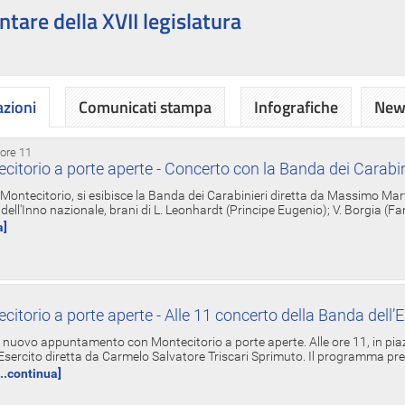
ntare della XVII legislatura
azioni
Comunicati stampa
Infografiche
News
 ore 11
torio a porte aperte - Concerto con la Banda dei Carabin
a Montecitorio, si esibisce la Banda dei Carabinieri diretta da Massimo Mar
dell'Inno nazionale, brani di L. Leonhardt (Principe Eugenio); V. Borgia (F
a]
torio a porte aperte - Alle 11 concerto della Banda dell’E
nuovo appuntamento con Montecitorio a porte aperte. Alle ore 11, in piaz
'Esercito diretta da Carmelo Salvatore Triscari Sprimuto. Il programma pr
...continua]