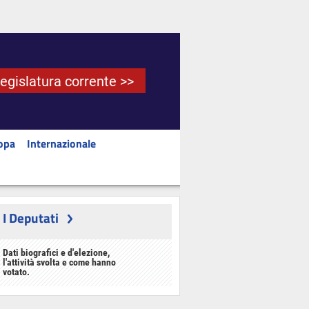
Legislatura corrente >>
opa
Internazionale
I Deputati
Dati biografici e d'elezione,
l'attività svolta e come hanno
votato.