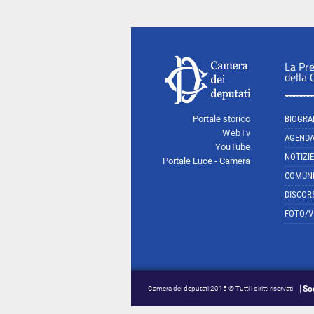
La Pr
della
Portale storico
BIOGRA
WebTv
AGEND
YouTube
NOTIZIE
Portale Luce - Camera
COMUNI
DISCOR
FOTO/V
So
Camera dei deputati 2015 © Tutti i diritti riservati