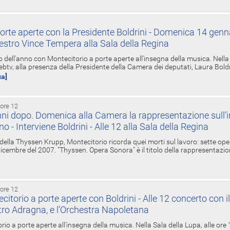
orte aperte con la Presidente Boldrini - Domenica 14 genn
estro Vince Tempera alla Sala della Regina
ell'anno con Montecitorio a porte aperte all'insegna della musica. Nella S
ebtv, alla presenza della Presidente della Camera dei deputati, Laura Boldrin
ua]
 ore 12
ni dopo. Domenica alla Camera la rappresentazione sull’i
ino - Interviene Boldrini - Alle 12 alla Sala della Regina
 della Thyssen Krupp, Montecitorio ricorda quei morti sul lavoro: sette ope
 6 dicembre del 2007. "Thyssen. Opera Sonora" è il titolo della rappresentazi
 ore 12
torio a porte aperte con Boldrini - Alle 12 concerto con i
tro Adragna, e l’Orchestra Napoletana
rio a porte aperte all'insegna della musica. Nella Sala della Lupa, alle ore 