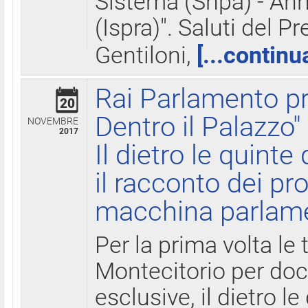
Sistema (Snpa) - Ann
(Ispra)". Saluti del P
Gentiloni,
[...continu
Rai Parlamento pr
20
Dentro il Palazzo"
NOVEMBRE
2017
Il dietro le quint
il racconto dei pro
macchina parlam
Per la prima volta le
Montecitorio per do
esclusive, il dietro le