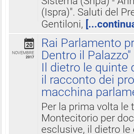
Sistema (Snpa) - Ann
(Ispra)". Saluti del P
Gentiloni,
[...continu
Rai Parlamento pr
20
Dentro il Palazzo"
NOVEMBRE
2017
Il dietro le quint
il racconto dei pro
macchina parlam
Per la prima volta le
Montecitorio per do
esclusive, il dietro le