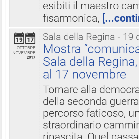
esibiti il maestro c
fisarmonica,
[...cont
Sala della Regina - 19 
19
17
Mostra “comunica
OTTOBRE
NOVEMBRE
Sala della Regina,
2017
al 17 novembre
Tornare alla democra
della seconda guerra 
percorso faticoso, 
straordinario cammin
rinascita. Quel pass