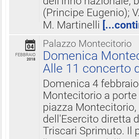
dell'Inno nazionale, 
(Principe Eugenio); V
M. Martinelli
[...cont
Palazzo Montecitorio
04
Domenica Montecit
FEBBRAIO
2018
Alle 11 concerto d
Domenica 4 febbrai
Montecitorio a porte 
piazza Montecitorio, 
dell'Esercito diretta
Triscari Sprimuto. I