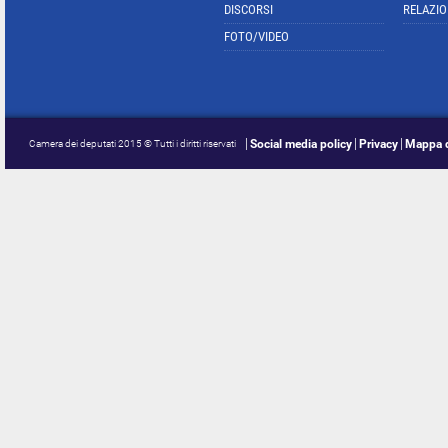
DISCORSI
RELAZIO
FOTO/VIDEO
Social media policy
Privacy
Mappa d
Camera dei deputati 2015 © Tutti i diritti riservati