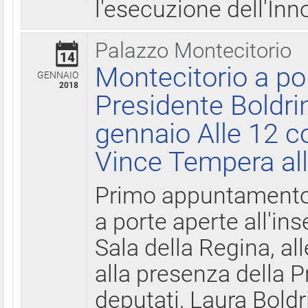
l'esecuzione dell'Inn
Palazzo Montecitorio
14
Montecitorio a po
GENNAIO
2018
Presidente Boldri
gennaio Alle 12 c
Vince Tempera all
Primo appuntamento 
a porte aperte all'in
Sala della Regina, all
alla presenza della 
deputati, Laura Boldri