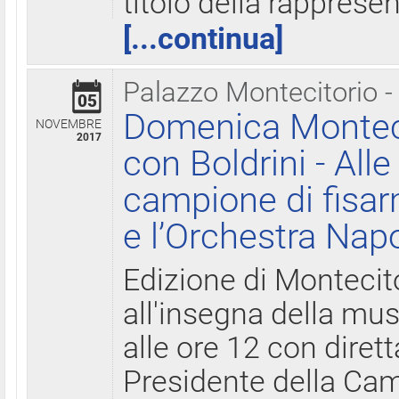
titolo della rapprese
[...continua]
Palazzo Montecitorio -
05
Domenica Monteci
NOVEMBRE
2017
con Boldrini - All
campione di fisar
e l’Orchestra Nap
Edizione di Montecit
all'insegna della mus
alle ore 12 con diret
Presidente della Came