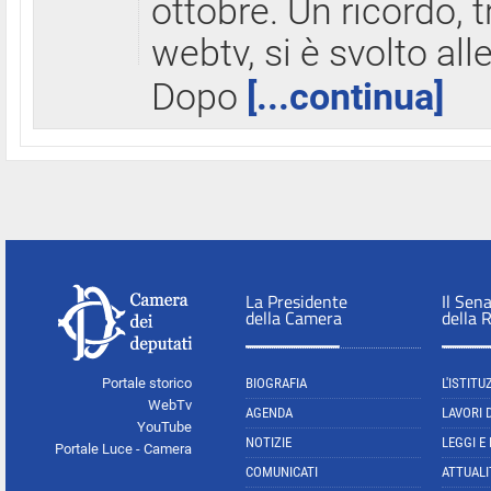
ottobre. Un ricordo, 
webtv, si è svolto all
Dopo
[...continua]
La Presidente
Il Sen
della Camera
della 
Portale storico
BIOGRAFIA
L'ISTITU
WebTv
AGENDA
LAVORI 
YouTube
NOTIZIE
LEGGI E
Portale Luce - Camera
COMUNICATI
ATTUALI