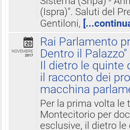
Sistema (Snpa) - Ann
(Ispra)". Saluti del P
Gentiloni,
[...continu
Rai Parlamento pr
20
Dentro il Palazzo"
NOVEMBRE
2017
Il dietro le quint
il racconto dei pro
macchina parlam
Per la prima volta le
Montecitorio per do
esclusive, il dietro le