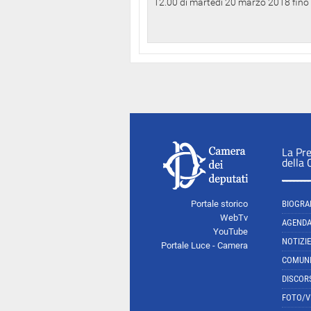
12.00 di martedì 20 marzo 2018 fino a
La Pr
della
Portale storico
BIOGRA
WebTv
AGEND
YouTube
NOTIZIE
Portale Luce - Camera
COMUNI
DISCOR
FOTO/V