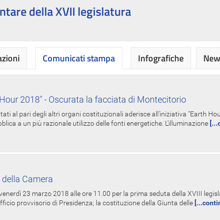
ntare della XVII legislatura
azioni
Comunicati stampa
Infografiche
News
Hour 2018" - Oscurata la facciata di Montecitorio
i al pari degli altri organi costituzionali aderisce all'iniziativa "Earth 
lica a un più razionale utilizzo delle fonti energetiche. L'illuminazione
[..
 della Camera
nerdì 23 marzo 2018 alle ore 11.00 per la prima seduta della XVIII legisla
Ufficio provvisorio di Presidenza; la costituzione della Giunta delle
[...cont