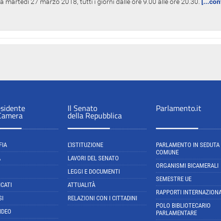
 martedì 27 marzo 2018, tutti i giorni dalle ore 9.00 alle ore 20.30.
[...co
esidente
Il Senato
Parlamento.it
 Camera
della Repubblica
FIA
L'ISTITUZIONE
PARLAMENTO IN SEDUTA
COMUNE
A
LAVORI DEL SENATO
ORGANISMI BICAMERALI
LEGGI E DOCUMENTI
SEMESTRE UE
CATI
ATTUALITÀ
RAPPORTI INTERNAZIONA
SI
RELAZIONI CON I CITTADINI
POLO BIBLIOTECARIO
IDEO
PARLAMENTARE