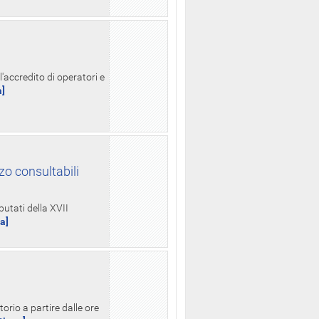
l'accredito di operatori e
a]
zo consultabili
putati della XVII
ua]
orio a partire dalle ore