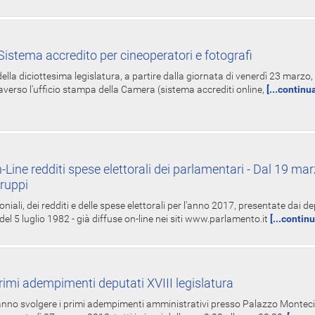
istema accredito per cineoperatori e fotografi
ella diciottesima legislatura, a partire dalla giornata di venerdì 23 marzo, 
averso l'ufficio stampa della Camera (sistema accrediti online,
[...continu
-Line redditi spese elettorali dei parlamentari - Dal 19 mar
Gruppi
oniali, dei redditi e delle spese elettorali per l'anno 2017, presentate dai de
 del 5 luglio 1982 - già diffuse on-line nei siti www.parlamento.it
[...contin
rimi adempimenti deputati XVIII legislatura
tranno svolgere i primi adempimenti amministrativi presso Palazzo Montecit