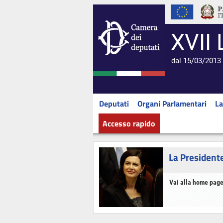
XVII 
dal 15/03/2013 
Deputati
Organi Parlamentari
La
Accesso rapido
La President
Vai alla home page