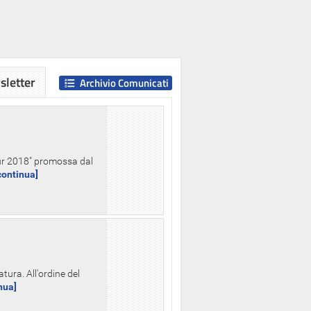
letter
Archivio Comunicati
Hour 2018" promossa dal
.continua]
tura. All'ordine del
inua]