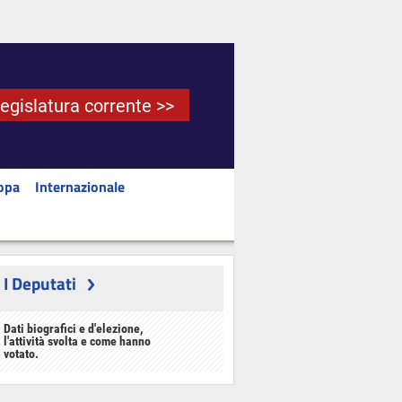
Legislatura corrente >>
opa
Internazionale
I Deputati
Dati biografici e d'elezione,
l'attività svolta e come hanno
votato.