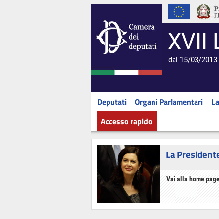
XVII 
dal 15/03/2013 
Deputati
Organi Parlamentari
La
Accesso rapido
La President
Vai alla home page