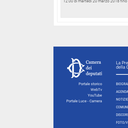
12.00 di martedì 20 marzo 2018 fino a
La Pr
della
Portale storico
BIOGRA
WebTv
AGEND
YouTube
NOTIZIE
Portale Luce - Camera
COMUNI
DISCOR
FOTO/V