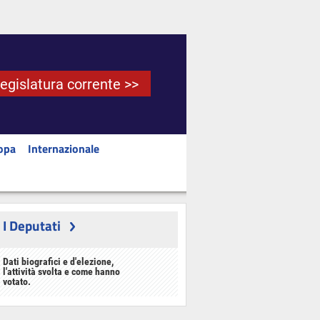
Legislatura corrente >>
opa
Internazionale
I Deputati
Dati biografici e d'elezione,
l'attività svolta e come hanno
votato.