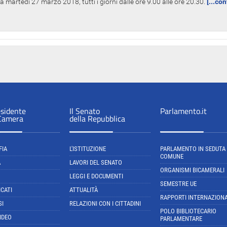
 martedì 27 marzo 2018, tutti i giorni dalle ore 9.00 alle ore 20.30.
[...co
esidente
Il Senato
Parlamento.it
 Camera
della Repubblica
FIA
L'ISTITUZIONE
PARLAMENTO IN SEDUTA
COMUNE
A
LAVORI DEL SENATO
ORGANISMI BICAMERALI
LEGGI E DOCUMENTI
SEMESTRE UE
CATI
ATTUALITÀ
RAPPORTI INTERNAZIONA
SI
RELAZIONI CON I CITTADINI
POLO BIBLIOTECARIO
IDEO
PARLAMENTARE