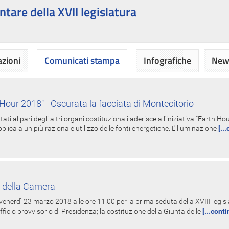
ntare della XVII legislatura
azioni
Comunicati stampa
Infografiche
News
Hour 2018" - Oscurata la facciata di Montecitorio
i al pari degli altri organi costituzionali aderisce all'iniziativa "Earth 
lica a un più razionale utilizzo delle fonti energetiche. L'illuminazione
[..
 della Camera
nerdì 23 marzo 2018 alle ore 11.00 per la prima seduta della XVIII legisla
Ufficio provvisorio di Presidenza; la costituzione della Giunta delle
[...cont