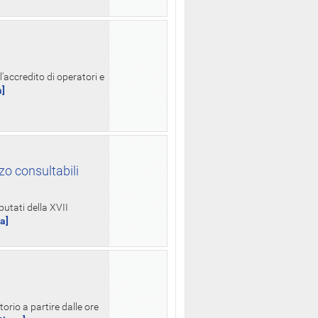
l'accredito di operatori e
a]
zo consultabili
putati della XVII
ua]
orio a partire dalle ore