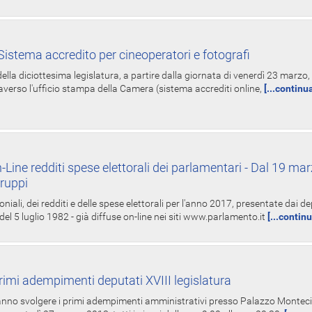
istema accredito per cineoperatori e fotografi
ella diciottesima legislatura, a partire dalla giornata di venerdì 23 marzo, 
averso l'ufficio stampa della Camera (sistema accrediti online,
[...continu
-Line redditi spese elettorali dei parlamentari - Dal 19 mar
Gruppi
oniali, dei redditi e delle spese elettorali per l'anno 2017, presentate dai de
 del 5 luglio 1982 - già diffuse on-line nei siti www.parlamento.it
[...contin
rimi adempimenti deputati XVIII legislatura
tranno svolgere i primi adempimenti amministrativi presso Palazzo Montecit