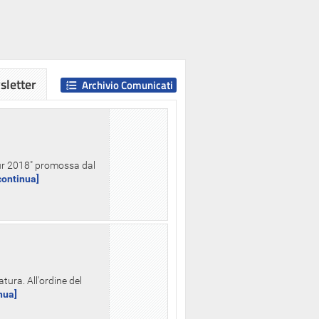
letter
Archivio Comunicati
Hour 2018" promossa dal
.continua]
tura. All'ordine del
inua]