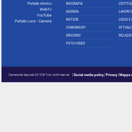
Portale storico
BIOGRAFIA
L'ISTITU
WebTv
AGENDA
LAVORI 
YouTube
NOTIZIE
LEGGI E
Portale Luce - Camera
COMUNICATI
ATTUALI
DISCORSI
RELAZIO
FOTO/VIDEO
Social media policy
Privacy
Mappa d
Camera dei deputati 2015 © Tutti i diritti riservati