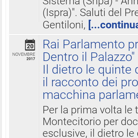
Sistema (Snpa) - Ann
(Ispra)". Saluti del P
Gentiloni,
[...continu
Rai Parlamento pr
20
Dentro il Palazzo"
NOVEMBRE
2017
Il dietro le quint
il racconto dei pro
macchina parlam
Per la prima volta le
Montecitorio per do
esclusive, il dietro le