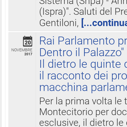
Sistema (Snpa) - Ann
(Ispra)". Saluti del P
Gentiloni,
[...continu
Rai Parlamento pr
20
Dentro il Palazzo"
NOVEMBRE
2017
Il dietro le quint
il racconto dei pro
macchina parlam
Per la prima volta le
Montecitorio per do
esclusive, il dietro le